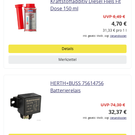
Kraftstoffadditiv Diesel Fließ Fit
Dose 150 ml
UVP 6,49 €
4,70 €
31,33 € pro 1 l
inkl. gesetzl. MwSt., zzgl.
Versandkosten
Details
Merkzettel
HERTH+BUSS 75614756
Batterierelais
UVP 74,30 €
32,37 €
inkl. gesetzl. MwSt., zzgl.
Versandkosten