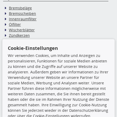
Bremsbeläge
Bremsscheiben
Innenraumfilter
Ölfilter
Wischerblätter
Zündkerzen
Cookie-Einstellungen
TecDoc Inside
Wir verwenden Cookies, um Inhalte und Anzeigen zu
Die hier angezeigten Daten,
personalisieren, Funktionen für soziale Medien anbieten
insbesondere die gesamte Datenbank,
zu können und die Zugriffe auf unserer Website zu
dürfen nicht kopiert werden. Es ist zu
analysieren. Außerdem geben wir Informationen zu Ihrer
unterlassen, die Daten oder die gesamte Datenbank ohne
Verwendung unserer Website an unsere Partner für
vorherige Zustimmung TecDocs zu vervielfältigen, zu
soziale Medien, Werbung und Analysen weiter. Unsere
verbreiten und/oder diese Handlungen durch Dritte ausführen
Partner führen diese Informationen möglicherweise mit
zu lassen. Ein Zuwiderhandeln stellt eine
weiteren Daten zusammen, die Sie ihnen bereit gestellt
Urheberrechtsverletzung dar und wird verfolgt.
haben oder die sie im Rahmen Ihrer Nutzung der Dienste
gesammelt haben. Ihre Einwilligung zur Cookie-Nutzung
können Sie jederzeit wieder in der Datenschutzerklärung
Ronny’s Newsletter
oder über die Cookie-Einstellungen widerrufen.