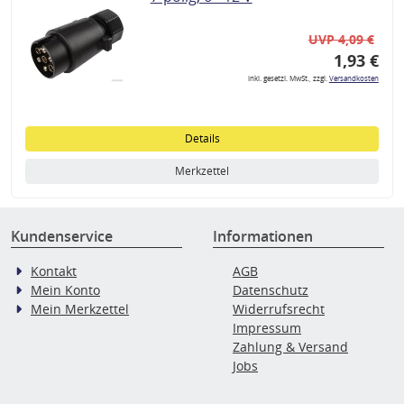
UVP 4,09 €
1,93 €
inkl. gesetzl. MwSt., zzgl.
Versandkosten
Details
Merkzettel
Kundenservice
Informationen
Kontakt
AGB
Mein Konto
Datenschutz
Mein Merkzettel
Widerrufsrecht
Impressum
Zahlung & Versand
Jobs