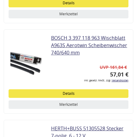
Details
Merkzettel
BOSCH 3 397 118 963 Wischblatt
A963S Aerotwin Scheibenwischer
740/640 mm
UVP 161,84 €
57,01 €
inkl. gesetzl. MwSt., zzgl.
Versandkosten
Details
Merkzettel
HERTH+BUSS 51305528 Stecker
7-polig, 6 - 12 V