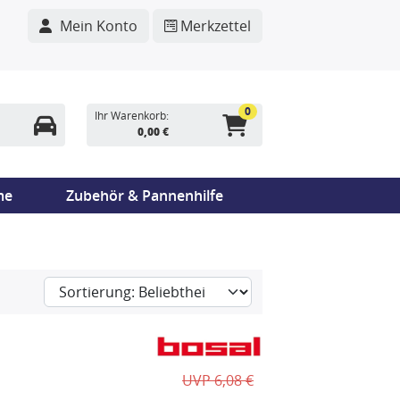
Mein Konto
Merkzettel
0
Ihr Warenkorb:
0,00 €
me
Zubehör & Pannenhilfe
UVP 6,08 €