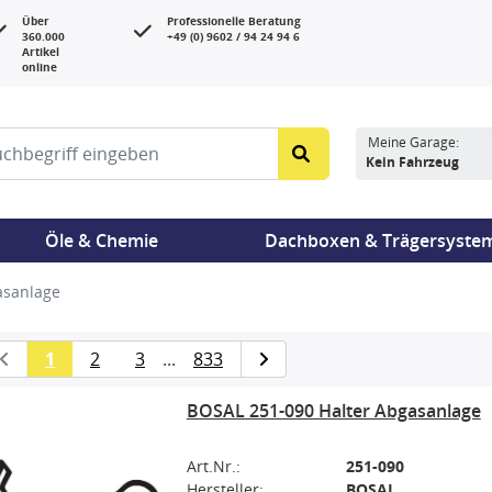
Über
Professionelle Beratung
360.000
+49 (0) 9602 / 94 24 94 6
Artikel
online
Meine Garage:
Kein Fahrzeug
Öle & Chemie
Dachboxen & Trägersyste
asanlage
1
2
3
...
833
BOSAL 251-090 Halter Abgasanlage
Art.Nr.:
251-090
Hersteller:
BOSAL