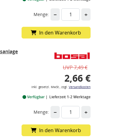
−
+
Menge:
In den Warenkorb
sanlage
UVP 7,49 €
2,66 €
inkl. gesetzl. MwSt., zzgl.
Versandkosten
Verfügbar
Lieferzeit 1-2 Werktage
−
+
Menge:
In den Warenkorb