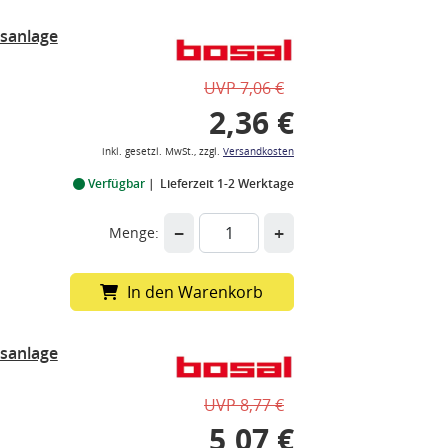
sanlage
UVP 7,06 €
2,36 €
inkl. gesetzl. MwSt., zzgl.
Versandkosten
Verfügbar
Lieferzeit 1-2 Werktage
−
+
Menge:
In den Warenkorb
sanlage
UVP 8,77 €
5,07 €