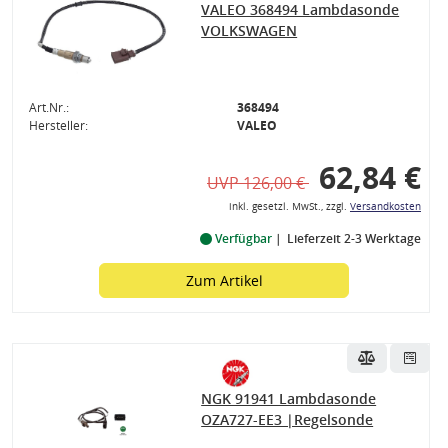
VALEO 368494 Lambdasonde
VOLKSWAGEN
Art.Nr.:
368494
Hersteller:
VALEO
62,84 €
UVP 126,00 €
inkl. gesetzl. MwSt., zzgl.
Versandkosten
Verfügbar
Lieferzeit 2-3 Werktage
Zum Artikel
NGK 91941 Lambdasonde
OZA727-EE3 |Regelsonde