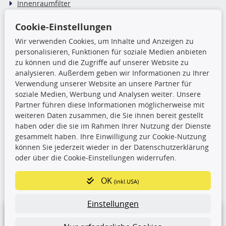
Innenraumfilter
Ölfilter
Wischerblätter
Cookie-Einstellungen
Zündkerzen
Wir verwenden Cookies, um Inhalte und Anzeigen zu
personalisieren, Funktionen für soziale Medien anbieten
zu können und die Zugriffe auf unserer Website zu
TecDoc Inside
analysieren. Außerdem geben wir Informationen zu Ihrer
Verwendung unserer Website an unsere Partner für
Die hier angezeigten Daten,
soziale Medien, Werbung und Analysen weiter. Unsere
insbesondere die gesamte Datenbank,
Partner führen diese Informationen möglicherweise mit
dürfen nicht kopiert werden. Es ist zu
weiteren Daten zusammen, die Sie ihnen bereit gestellt
unterlassen, die Daten oder die gesamte Datenbank ohne
haben oder die sie im Rahmen Ihrer Nutzung der Dienste
vorherige Zustimmung TecDocs zu vervielfältigen, zu
gesammelt haben. Ihre Einwilligung zur Cookie-Nutzung
verbreiten und/oder diese Handlungen durch Dritte ausführen
können Sie jederzeit wieder in der Datenschutzerklärung
zu lassen. Ein Zuwiderhandeln stellt eine
oder über die Cookie-Einstellungen widerrufen.
Urheberrechtsverletzung dar und wird verfolgt.
OK
(inkl.USA)
Ronny’s Newsletter
Einstellungen