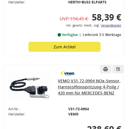
Hersteller:
HERTH+BUSS ELPARTS
58,39 €
UVP 194,45 €
inkl. gesetzl. MwSt., zzgl.
Versandkosten
Verfügbar
Lieferzeit 3-5 Werktage
Zum Artikel
VEMO V31-72-0904 NOx-Sensor,
Harnstoffeinspritzung 4-Polig /
420 mm für MERCEDES-BENZ
Art.Nr.:
V31-72-0904
Hersteller:
VEMO