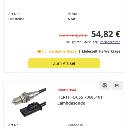
Art.Nr.:
91941
Hersteller:
NGK
54,82 €
UVP 163,74 €
inkl. gesetzl. MwSt., zzgl.
Versandkosten
Nur wenige verfügbar
Lieferzeit 1-2 Werktage
Zum Artikel
HERTH+BUSS 70685101
Lambdasonde
Art.Nr.:
70685101