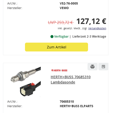
Art.Nr.:
V52-76-0005
Hersteller:
VEMO
127,12 €
UVP 259,72 €
inkl. gesetzl. MwSt., zzgl.
Versandkosten
Verfügbar
Lieferzeit 2-3 Werktage
Zum Artikel
HERTH+BUSS 70685310
ssysteme
Lambdasonde
Art.Nr.:
70685310
Hersteller:
HERTH+BUSS ELPARTS