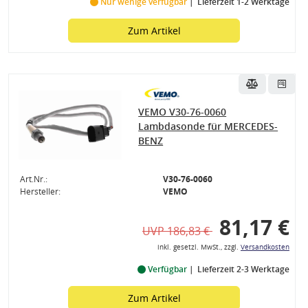
Nur wenige verfügbar
Lieferzeit 1-2 Werktage
Zum Artikel
VEMO V30-76-0060
Lambdasonde für MERCEDES-
BENZ
Art.Nr.:
V30-76-0060
Hersteller:
VEMO
81,17 €
UVP 186,83 €
inkl. gesetzl. MwSt., zzgl.
Versandkosten
Verfügbar
Lieferzeit 2-3 Werktage
Zum Artikel