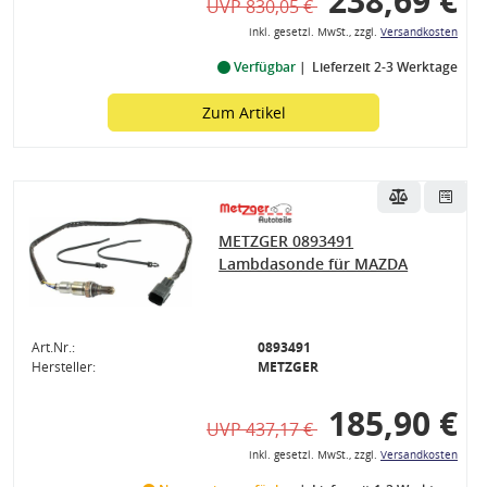
238,69 €
UVP 830,05 €
inkl. gesetzl. MwSt., zzgl.
Versandkosten
Verfügbar
Lieferzeit 2-3 Werktage
Zum Artikel
METZGER 0893491
Lambdasonde für MAZDA
Art.Nr.:
0893491
Hersteller:
METZGER
185,90 €
UVP 437,17 €
inkl. gesetzl. MwSt., zzgl.
Versandkosten