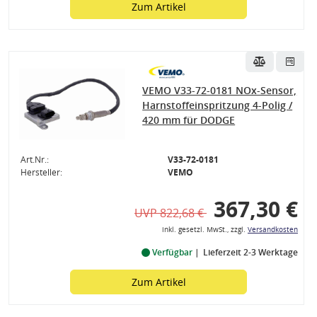
Zum Artikel
VEMO V33-72-0181 NOx-Sensor,
Harnstoffeinspritzung 4-Polig /
420 mm für DODGE
Art.Nr.:
V33-72-0181
Hersteller:
VEMO
367,30 €
UVP 822,68 €
inkl. gesetzl. MwSt., zzgl.
Versandkosten
Verfügbar
Lieferzeit 2-3 Werktage
Zum Artikel