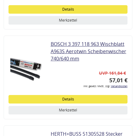
Details
Merkzettel
BOSCH 3 397 118 963 Wischblatt
A963S Aerotwin Scheibenwischer
740/640 mm
UVP 161,84 €
57,01 €
inkl. gesetzl. MwSt., zzgl.
Versandkosten
Details
Merkzettel
HERTH+BUSS 51305528 Stecker