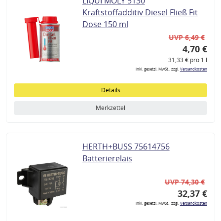
LIQUI MOLY 5130
Kraftstoffadditiv Diesel Fließ Fit
Dose 150 ml
UVP 6,49 €
4,70 €
31,33 € pro 1 l
inkl. gesetzl. MwSt., zzgl.
Versandkosten
Details
Merkzettel
HERTH+BUSS 75614756
Batterierelais
UVP 74,30 €
32,37 €
inkl. gesetzl. MwSt., zzgl.
Versandkosten