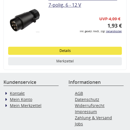
7-polig, 6 - 12 V
UVP 4,09 €
1,93 €
inkl. gesetzl. MwSt., zzgl.
Versandkosten
Details
Merkzettel
Kundenservice
Informationen
Kontakt
AGB
Mein Konto
Datenschutz
Mein Merkzettel
Widerrufsrecht
Impressum
Zahlung & Versand
Jobs