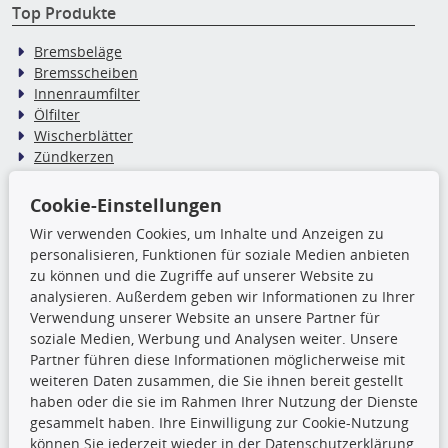
Top Produkte
Bremsbeläge
Bremsscheiben
Innenraumfilter
Ölfilter
Wischerblätter
Zündkerzen
Cookie-Einstellungen
TecDoc Inside
Wir verwenden Cookies, um Inhalte und Anzeigen zu
Die hier angezeigten Daten,
personalisieren, Funktionen für soziale Medien anbieten
insbesondere die gesamte Datenbank,
zu können und die Zugriffe auf unserer Website zu
dürfen nicht kopiert werden. Es ist zu
analysieren. Außerdem geben wir Informationen zu Ihrer
unterlassen, die Daten oder die gesamte Datenbank ohne
Verwendung unserer Website an unsere Partner für
vorherige Zustimmung TecDocs zu vervielfältigen, zu
soziale Medien, Werbung und Analysen weiter. Unsere
verbreiten und/oder diese Handlungen durch Dritte ausführen
Partner führen diese Informationen möglicherweise mit
zu lassen. Ein Zuwiderhandeln stellt eine
weiteren Daten zusammen, die Sie ihnen bereit gestellt
Urheberrechtsverletzung dar und wird verfolgt.
haben oder die sie im Rahmen Ihrer Nutzung der Dienste
gesammelt haben. Ihre Einwilligung zur Cookie-Nutzung
können Sie jederzeit wieder in der Datenschutzerklärung