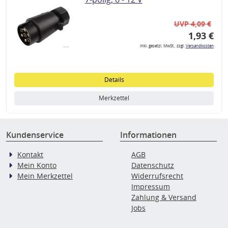
UVP 4,09 €
1,93 €
inkl. gesetzl. MwSt., zzgl.
Versandkosten
Details
Merkzettel
Kundenservice
Informationen
Kontakt
AGB
Mein Konto
Datenschutz
Mein Merkzettel
Widerrufsrecht
Impressum
Zahlung & Versand
Jobs