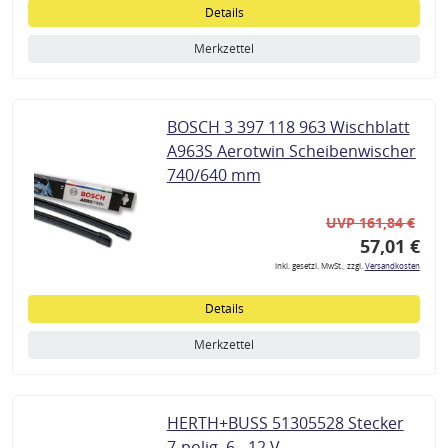
Details
Merkzettel
BOSCH 3 397 118 963 Wischblatt
A963S Aerotwin Scheibenwischer
740/640 mm
UVP 161,84 €
57,01 €
inkl. gesetzl. MwSt., zzgl.
Versandkosten
Details
Merkzettel
HERTH+BUSS 51305528 Stecker
7-polig, 6 - 12 V