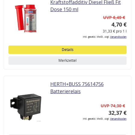
Kraftstoffadditiv Diesel Fließ Fit
Dose 150 ml
UVP 6,49 €
4,70 €
31,33 € pro 1 l
inkl. gesetzl. MwSt., zzgl.
Versandkosten
Details
Merkzettel
HERTH+BUSS 75614756
Batterierelais
UVP 74,30 €
32,37 €
inkl. gesetzl. MwSt., zzgl.
Versandkosten