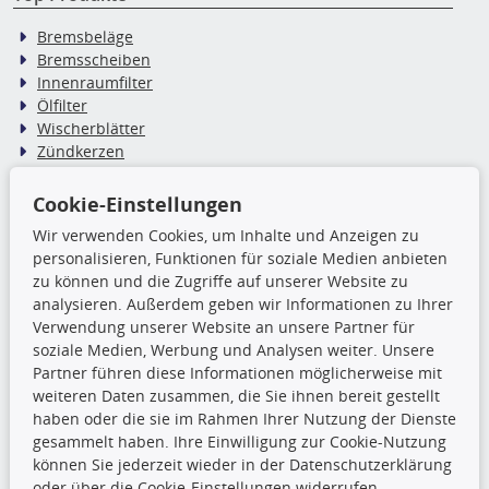
Bremsbeläge
Bremsscheiben
Innenraumfilter
Ölfilter
Wischerblätter
Zündkerzen
Cookie-Einstellungen
TecDoc Inside
Wir verwenden Cookies, um Inhalte und Anzeigen zu
Die hier angezeigten Daten,
personalisieren, Funktionen für soziale Medien anbieten
insbesondere die gesamte Datenbank,
zu können und die Zugriffe auf unserer Website zu
dürfen nicht kopiert werden. Es ist zu
analysieren. Außerdem geben wir Informationen zu Ihrer
unterlassen, die Daten oder die gesamte Datenbank ohne
Verwendung unserer Website an unsere Partner für
vorherige Zustimmung TecDocs zu vervielfältigen, zu
soziale Medien, Werbung und Analysen weiter. Unsere
verbreiten und/oder diese Handlungen durch Dritte ausführen
Partner führen diese Informationen möglicherweise mit
zu lassen. Ein Zuwiderhandeln stellt eine
weiteren Daten zusammen, die Sie ihnen bereit gestellt
Urheberrechtsverletzung dar und wird verfolgt.
haben oder die sie im Rahmen Ihrer Nutzung der Dienste
gesammelt haben. Ihre Einwilligung zur Cookie-Nutzung
können Sie jederzeit wieder in der Datenschutzerklärung
Ronny’s Newsletter
oder über die Cookie-Einstellungen widerrufen.