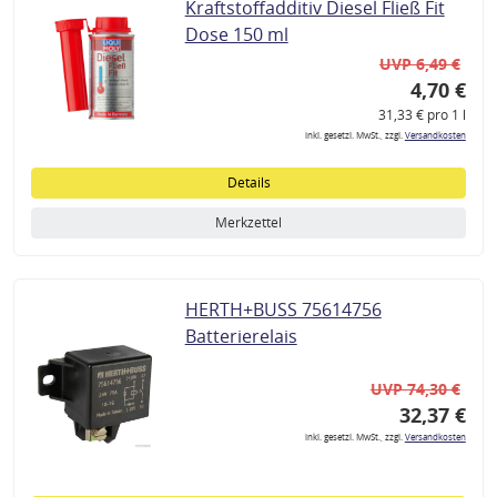
Kraftstoffadditiv Diesel Fließ Fit
Dose 150 ml
UVP 6,49 €
4,70 €
31,33 € pro 1 l
inkl. gesetzl. MwSt., zzgl.
Versandkosten
Details
Merkzettel
HERTH+BUSS 75614756
Batterierelais
UVP 74,30 €
32,37 €
inkl. gesetzl. MwSt., zzgl.
Versandkosten