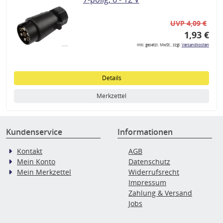
UVP 4,09 €
1,93 €
inkl. gesetzl. MwSt., zzgl.
Versandkosten
Details
Merkzettel
Kundenservice
Informationen
Kontakt
AGB
Mein Konto
Datenschutz
Mein Merkzettel
Widerrufsrecht
Impressum
Zahlung & Versand
Jobs