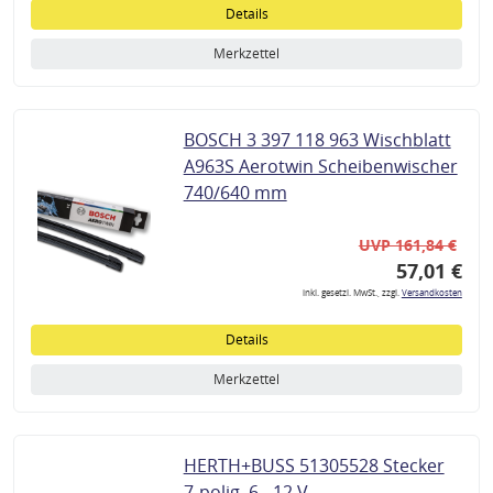
Details
Merkzettel
BOSCH 3 397 118 963 Wischblatt
A963S Aerotwin Scheibenwischer
740/640 mm
UVP 161,84 €
57,01 €
inkl. gesetzl. MwSt., zzgl.
Versandkosten
Details
Merkzettel
HERTH+BUSS 51305528 Stecker
7-polig, 6 - 12 V