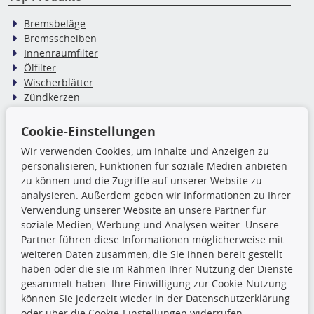
Bremsbeläge
Bremsscheiben
Innenraumfilter
Ölfilter
Wischerblätter
Zündkerzen
Cookie-Einstellungen
TecDoc Inside
Wir verwenden Cookies, um Inhalte und Anzeigen zu
Die hier angezeigten Daten,
personalisieren, Funktionen für soziale Medien anbieten
insbesondere die gesamte Datenbank,
zu können und die Zugriffe auf unserer Website zu
dürfen nicht kopiert werden. Es ist zu
analysieren. Außerdem geben wir Informationen zu Ihrer
unterlassen, die Daten oder die gesamte Datenbank ohne
Verwendung unserer Website an unsere Partner für
vorherige Zustimmung TecDocs zu vervielfältigen, zu
soziale Medien, Werbung und Analysen weiter. Unsere
verbreiten und/oder diese Handlungen durch Dritte ausführen
Partner führen diese Informationen möglicherweise mit
zu lassen. Ein Zuwiderhandeln stellt eine
weiteren Daten zusammen, die Sie ihnen bereit gestellt
Urheberrechtsverletzung dar und wird verfolgt.
haben oder die sie im Rahmen Ihrer Nutzung der Dienste
gesammelt haben. Ihre Einwilligung zur Cookie-Nutzung
können Sie jederzeit wieder in der Datenschutzerklärung
Ronny’s Newsletter
oder über die Cookie-Einstellungen widerrufen.