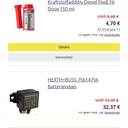
Kraftstoffadditiv Diesel Fließ Fit
Dose 150 ml
UVP 6,49 €
4,70 €
31,33 € pro 1 l
inkl. gesetzl. MwSt., zzgl.
Versandkosten
Details
Merkzettel
HERTH+BUSS 75614756
Batterierelais
UVP 74,30 €
32,37 €
inkl. gesetzl. MwSt., zzgl.
Versandkosten