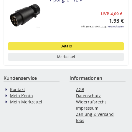
UVP 4,09 €
1,93 €
inkl. gesetzl. MwSt., zzgl.
Versandkosten
Details
Merkzettel
Kundenservice
Informationen
Kontakt
AGB
Mein Konto
Datenschutz
Mein Merkzettel
Widerrufsrecht
Impressum
Zahlung & Versand
Jobs