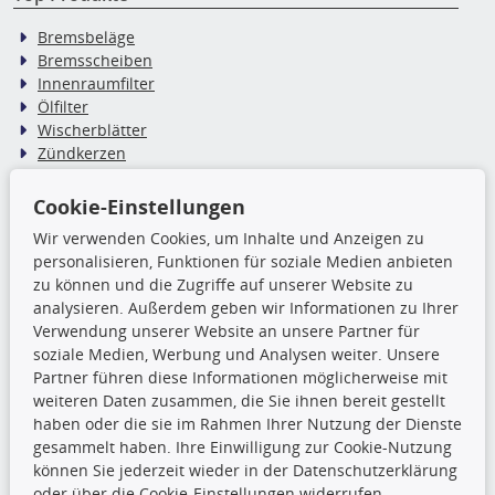
Bremsbeläge
Bremsscheiben
Innenraumfilter
Ölfilter
Wischerblätter
Zündkerzen
Cookie-Einstellungen
TecDoc Inside
Wir verwenden Cookies, um Inhalte und Anzeigen zu
Die hier angezeigten Daten,
personalisieren, Funktionen für soziale Medien anbieten
insbesondere die gesamte Datenbank,
zu können und die Zugriffe auf unserer Website zu
dürfen nicht kopiert werden. Es ist zu
analysieren. Außerdem geben wir Informationen zu Ihrer
unterlassen, die Daten oder die gesamte Datenbank ohne
Verwendung unserer Website an unsere Partner für
vorherige Zustimmung TecDocs zu vervielfältigen, zu
soziale Medien, Werbung und Analysen weiter. Unsere
verbreiten und/oder diese Handlungen durch Dritte ausführen
Partner führen diese Informationen möglicherweise mit
zu lassen. Ein Zuwiderhandeln stellt eine
weiteren Daten zusammen, die Sie ihnen bereit gestellt
Urheberrechtsverletzung dar und wird verfolgt.
haben oder die sie im Rahmen Ihrer Nutzung der Dienste
gesammelt haben. Ihre Einwilligung zur Cookie-Nutzung
können Sie jederzeit wieder in der Datenschutzerklärung
Ronny’s Newsletter
oder über die Cookie-Einstellungen widerrufen.