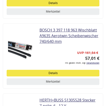
Details
Merkzettel
BOSCH 3 397 118 963 Wischblatt
A963S Aerotwin Scheibenwischer
740/640 mm
UVP 161,84 €
57,01 €
inkl. gesetzl. MwSt., zzgl.
Versandkosten
Details
Merkzettel
HERTH+BUSS 51305528 Stecker
7-polig, 6 - 12 V