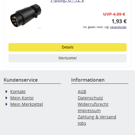
UVP 4,09 €
1,93 €
inkl. gesetzl. MwSt., zzgl.
Versandkosten
Details
Merkzettel
Kundenservice
Informationen
Kontakt
AGB
Mein Konto
Datenschutz
Mein Merkzettel
Widerrufsrecht
Impressum
Zahlung & Versand
Jobs