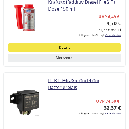
Kraftstoffadditiv Diesel Fließ Fit
Dose 150 ml
UVP 6,49 €
4,70 €
31,33 € pro 1 l
inkl. gesetzl. MwSt., zzgl.
Versandkosten
Details
Merkzettel
HERTH+BUSS 75614756
Batterierelais
UVP 74,30 €
32,37 €
inkl. gesetzl. MwSt., zzgl.
Versandkosten