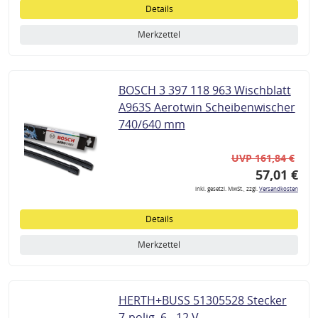
Details
Merkzettel
BOSCH 3 397 118 963 Wischblatt
A963S Aerotwin Scheibenwischer
740/640 mm
UVP 161,84 €
57,01 €
inkl. gesetzl. MwSt., zzgl.
Versandkosten
Details
Merkzettel
HERTH+BUSS 51305528 Stecker
7-polig, 6 - 12 V