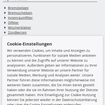
Bremsbeläge
Bremsscheiben
Innenraumfilter
Ölfilter
Wischerblätter
Zündkerzen
Cookie-Einstellungen
TecDoc Inside
Wir verwenden Cookies, um Inhalte und Anzeigen zu
Die hier angezeigten Daten,
personalisieren, Funktionen für soziale Medien anbieten
insbesondere die gesamte Datenbank,
zu können und die Zugriffe auf unserer Website zu
dürfen nicht kopiert werden. Es ist zu
analysieren. Außerdem geben wir Informationen zu Ihrer
unterlassen, die Daten oder die gesamte Datenbank ohne
Verwendung unserer Website an unsere Partner für
vorherige Zustimmung TecDocs zu vervielfältigen, zu
soziale Medien, Werbung und Analysen weiter. Unsere
verbreiten und/oder diese Handlungen durch Dritte ausführen
Partner führen diese Informationen möglicherweise mit
zu lassen. Ein Zuwiderhandeln stellt eine
weiteren Daten zusammen, die Sie ihnen bereit gestellt
Urheberrechtsverletzung dar und wird verfolgt.
haben oder die sie im Rahmen Ihrer Nutzung der Dienste
gesammelt haben. Ihre Einwilligung zur Cookie-Nutzung
können Sie jederzeit wieder in der Datenschutzerklärung
Ronny’s Newsletter
oder über die Cookie-Einstellungen widerrufen.