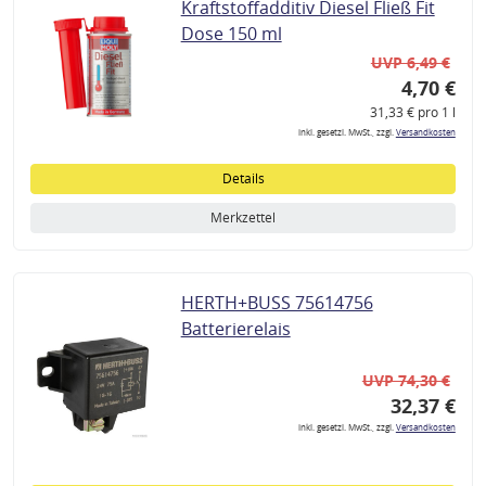
Kraftstoffadditiv Diesel Fließ Fit
Dose 150 ml
UVP 6,49 €
4,70 €
31,33 € pro 1 l
inkl. gesetzl. MwSt., zzgl.
Versandkosten
Details
Merkzettel
HERTH+BUSS 75614756
Batterierelais
UVP 74,30 €
32,37 €
inkl. gesetzl. MwSt., zzgl.
Versandkosten