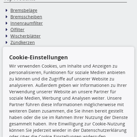
Bremsbeläge
Bremsscheiben
Innenraumfilter
Ölfilter
Wischerblätter
Zündkerzen
Cookie-Einstellungen
TecDoc Inside
Wir verwenden Cookies, um Inhalte und Anzeigen zu
Die hier angezeigten Daten,
personalisieren, Funktionen für soziale Medien anbieten
insbesondere die gesamte Datenbank,
zu können und die Zugriffe auf unserer Website zu
dürfen nicht kopiert werden. Es ist zu
analysieren. Außerdem geben wir Informationen zu Ihrer
unterlassen, die Daten oder die gesamte Datenbank ohne
Verwendung unserer Website an unsere Partner für
vorherige Zustimmung TecDocs zu vervielfältigen, zu
soziale Medien, Werbung und Analysen weiter. Unsere
verbreiten und/oder diese Handlungen durch Dritte ausführen
Partner führen diese Informationen möglicherweise mit
zu lassen. Ein Zuwiderhandeln stellt eine
weiteren Daten zusammen, die Sie ihnen bereit gestellt
Urheberrechtsverletzung dar und wird verfolgt.
haben oder die sie im Rahmen Ihrer Nutzung der Dienste
gesammelt haben. Ihre Einwilligung zur Cookie-Nutzung
können Sie jederzeit wieder in der Datenschutzerklärung
Ronny’s Newsletter
oder über die Cookie-Einstellungen widerrufen.