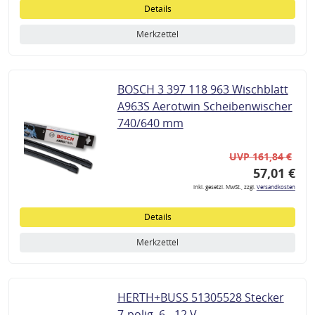
Details
Merkzettel
BOSCH 3 397 118 963 Wischblatt
A963S Aerotwin Scheibenwischer
740/640 mm
UVP 161,84 €
57,01 €
inkl. gesetzl. MwSt., zzgl.
Versandkosten
Details
Merkzettel
HERTH+BUSS 51305528 Stecker
7-polig, 6 - 12 V