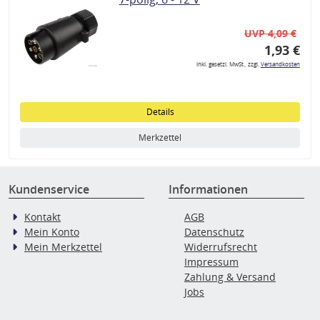
UVP 4,09 €
1,93 €
inkl. gesetzl. MwSt., zzgl.
Versandkosten
Details
Merkzettel
Kundenservice
Informationen
Kontakt
AGB
Mein Konto
Datenschutz
Mein Merkzettel
Widerrufsrecht
Impressum
Zahlung & Versand
Jobs