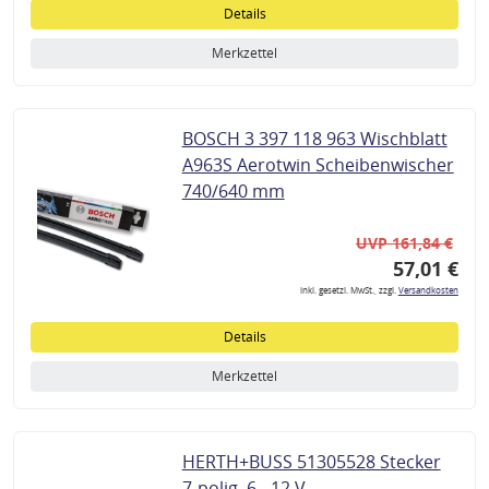
Details
Merkzettel
BOSCH 3 397 118 963 Wischblatt
A963S Aerotwin Scheibenwischer
740/640 mm
UVP 161,84 €
57,01 €
inkl. gesetzl. MwSt., zzgl.
Versandkosten
Details
Merkzettel
HERTH+BUSS 51305528 Stecker
7-polig, 6 - 12 V