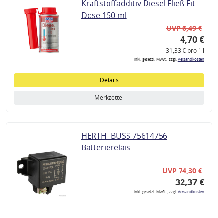
Kraftstoffadditiv Diesel Fließ Fit
Dose 150 ml
UVP 6,49 €
4,70 €
31,33 € pro 1 l
inkl. gesetzl. MwSt., zzgl.
Versandkosten
Details
Merkzettel
HERTH+BUSS 75614756
Batterierelais
UVP 74,30 €
32,37 €
inkl. gesetzl. MwSt., zzgl.
Versandkosten