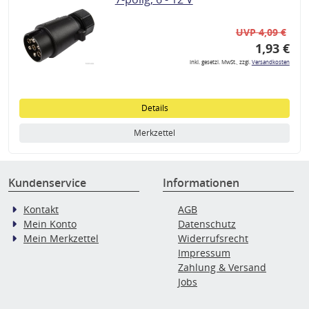
UVP 4,09 €
1,93 €
inkl. gesetzl. MwSt., zzgl.
Versandkosten
Details
Merkzettel
Kundenservice
Informationen
Kontakt
AGB
Mein Konto
Datenschutz
Mein Merkzettel
Widerrufsrecht
Impressum
Zahlung & Versand
Jobs