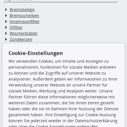
Bremsbeläge
Bremsscheiben
Innenraumfilter
Ölfilter
Wischerblätter
Zündkerzen
Cookie-Einstellungen
TecDoc Inside
Wir verwenden Cookies, um Inhalte und Anzeigen zu
Die hier angezeigten Daten,
personalisieren, Funktionen für soziale Medien anbieten
insbesondere die gesamte Datenbank,
zu können und die Zugriffe auf unserer Website zu
dürfen nicht kopiert werden. Es ist zu
analysieren. Außerdem geben wir Informationen zu Ihrer
unterlassen, die Daten oder die gesamte Datenbank ohne
Verwendung unserer Website an unsere Partner für
vorherige Zustimmung TecDocs zu vervielfältigen, zu
soziale Medien, Werbung und Analysen weiter. Unsere
verbreiten und/oder diese Handlungen durch Dritte ausführen
Partner führen diese Informationen möglicherweise mit
zu lassen. Ein Zuwiderhandeln stellt eine
weiteren Daten zusammen, die Sie ihnen bereit gestellt
Urheberrechtsverletzung dar und wird verfolgt.
haben oder die sie im Rahmen Ihrer Nutzung der Dienste
gesammelt haben. Ihre Einwilligung zur Cookie-Nutzung
können Sie jederzeit wieder in der Datenschutzerklärung
Ronny’s Newsletter
oder über die Cookie-Einstellungen widerrufen.