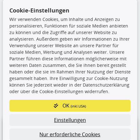
Ölfilter
Wischerblätter
Cookie-Einstellungen
Zündkerzen
Wir verwenden Cookies, um Inhalte und Anzeigen zu
personalisieren, Funktionen für soziale Medien anbieten
zu können und die Zugriffe auf unserer Website zu
TecDoc Inside
analysieren. Außerdem geben wir Informationen zu Ihrer
Verwendung unserer Website an unsere Partner für
Die hier angezeigten Daten,
soziale Medien, Werbung und Analysen weiter. Unsere
insbesondere die gesamte Datenbank,
Partner führen diese Informationen möglicherweise mit
dürfen nicht kopiert werden. Es ist zu
weiteren Daten zusammen, die Sie ihnen bereit gestellt
unterlassen, die Daten oder die gesamte Datenbank ohne
haben oder die sie im Rahmen Ihrer Nutzung der Dienste
vorherige Zustimmung TecDocs zu vervielfältigen, zu
gesammelt haben. Ihre Einwilligung zur Cookie-Nutzung
verbreiten und/oder diese Handlungen durch Dritte ausführen
können Sie jederzeit wieder in der Datenschutzerklärung
zu lassen. Ein Zuwiderhandeln stellt eine
oder über die Cookie-Einstellungen widerrufen.
Urheberrechtsverletzung dar und wird verfolgt.
OK
(inkl.USA)
Ronny’s Newsletter
Einstellungen
Nur erforderliche Cookies