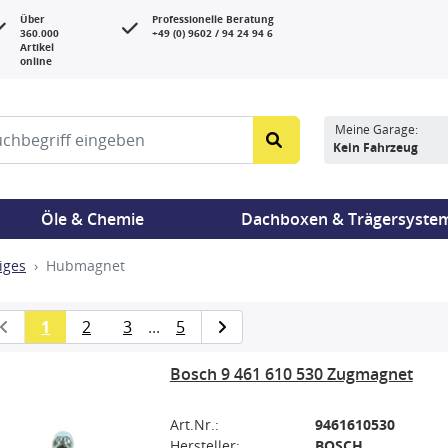
Über
Professionelle Beratung
360.000
+49 (0) 9602 / 94 24 94 6
Artikel
online
Meine Garage:
Kein Fahrzeug
Öle & Chemie
Dachboxen & Trägersyste
iges
Hubmagnet
1
2
3
...
5
Bosch 9 461 610 530 Zugmagnet
Art.Nr.:
9461610530
Hersteller:
BOSCH