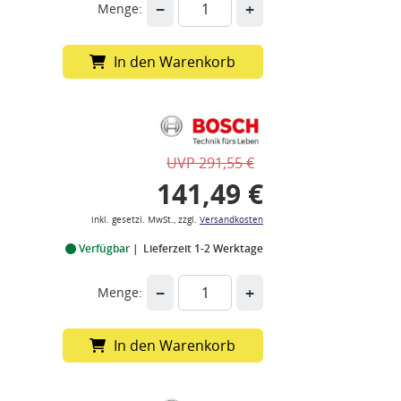
−
+
Menge:
In den Warenkorb
UVP 291,55 €
141,49 €
inkl. gesetzl. MwSt., zzgl.
Versandkosten
Verfügbar
Lieferzeit 1-2 Werktage
−
+
Menge:
In den Warenkorb