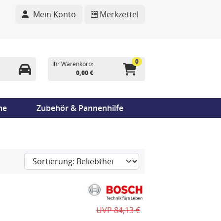
Mein Konto
Merkzettel
0
Ihr Warenkorb:
0,00 €
me
Zubehör & Pannenhilfe
UVP 84,13 €