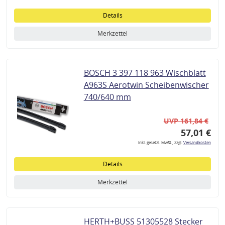
Details
Merkzettel
BOSCH 3 397 118 963 Wischblatt
A963S Aerotwin Scheibenwischer
740/640 mm
UVP 161,84 €
57,01 €
inkl. gesetzl. MwSt., zzgl.
Versandkosten
Details
Merkzettel
HERTH+BUSS 51305528 Stecker