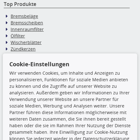
Top Produkte
Bremsbeläge
Bremsscheiben
Innenraumfilter
Ölfilter
Wischerblätter
Zündkerzen
Cookie-Einstellungen
TecDoc Inside
Wir verwenden Cookies, um Inhalte und Anzeigen zu
Die hier angezeigten Daten,
personalisieren, Funktionen für soziale Medien anbieten
insbesondere die gesamte Datenbank,
zu können und die Zugriffe auf unserer Website zu
dürfen nicht kopiert werden. Es ist zu
analysieren. Außerdem geben wir Informationen zu Ihrer
unterlassen, die Daten oder die gesamte Datenbank ohne
Verwendung unserer Website an unsere Partner für
vorherige Zustimmung TecDocs zu vervielfältigen, zu
soziale Medien, Werbung und Analysen weiter. Unsere
verbreiten und/oder diese Handlungen durch Dritte ausführen
Partner führen diese Informationen möglicherweise mit
zu lassen. Ein Zuwiderhandeln stellt eine
weiteren Daten zusammen, die Sie ihnen bereit gestellt
Urheberrechtsverletzung dar und wird verfolgt.
haben oder die sie im Rahmen Ihrer Nutzung der Dienste
gesammelt haben. Ihre Einwilligung zur Cookie-Nutzung
können Sie jederzeit wieder in der Datenschutzerklärung