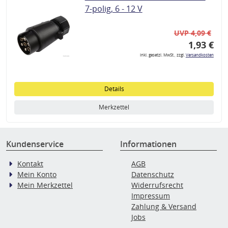
7-polig, 6 - 12 V
UVP 4,09 €
1,93 €
inkl. gesetzl. MwSt., zzgl.
Versandkosten
Details
Merkzettel
Kundenservice
Informationen
Kontakt
AGB
Mein Konto
Datenschutz
Mein Merkzettel
Widerrufsrecht
Impressum
Zahlung & Versand
Jobs