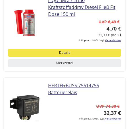
LIQUI MOLY 5130
Kraftstoffadditiv Diesel Fließ Fit
Dose 150 ml
UVP 6,49 €
4,70 €
31,33 € pro 1 l
inkl. gesetzl. MwSt., zzgl.
Versandkosten
Details
Merkzettel
HERTH+BUSS 75614756
Batterierelais
UVP 74,30 €
32,37 €
inkl. gesetzl. MwSt., zzgl.
Versandkosten