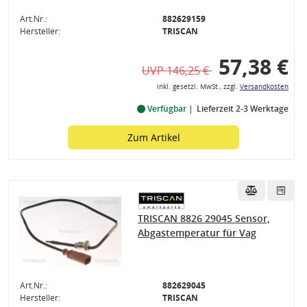
Art.Nr.:
882629159
Hersteller:
TRISCAN
57,38 €
UVP 146,25 €
inkl. gesetzl. MwSt., zzgl.
Versandkosten
Verfügbar
Lieferzeit 2-3 Werktage
Zum Artikel
TRISCAN 8826 29045 Sensor,
Abgastemperatur für Vag
Art.Nr.:
882629045
Hersteller:
TRISCAN