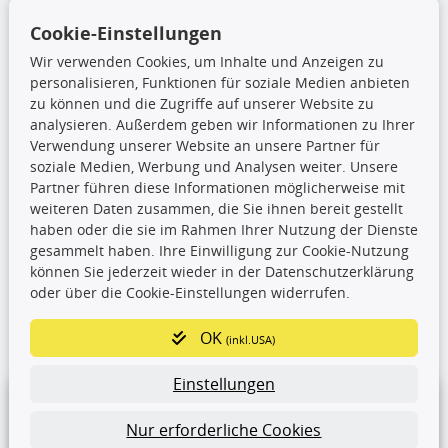
Ölfilter
Wischerblätter
Cookie-Einstellungen
Zündkerzen
Wir verwenden Cookies, um Inhalte und Anzeigen zu
personalisieren, Funktionen für soziale Medien anbieten
zu können und die Zugriffe auf unserer Website zu
TecDoc Inside
analysieren. Außerdem geben wir Informationen zu Ihrer
Verwendung unserer Website an unsere Partner für
Die hier angezeigten Daten,
soziale Medien, Werbung und Analysen weiter. Unsere
insbesondere die gesamte Datenbank,
Partner führen diese Informationen möglicherweise mit
dürfen nicht kopiert werden. Es ist zu
weiteren Daten zusammen, die Sie ihnen bereit gestellt
unterlassen, die Daten oder die gesamte Datenbank ohne
haben oder die sie im Rahmen Ihrer Nutzung der Dienste
vorherige Zustimmung TecDocs zu vervielfältigen, zu
gesammelt haben. Ihre Einwilligung zur Cookie-Nutzung
verbreiten und/oder diese Handlungen durch Dritte ausführen
können Sie jederzeit wieder in der Datenschutzerklärung
zu lassen. Ein Zuwiderhandeln stellt eine
oder über die Cookie-Einstellungen widerrufen.
Urheberrechtsverletzung dar und wird verfolgt.
OK
(inkl.USA)
Ronny’s Newsletter
Einstellungen
Nur erforderliche Cookies