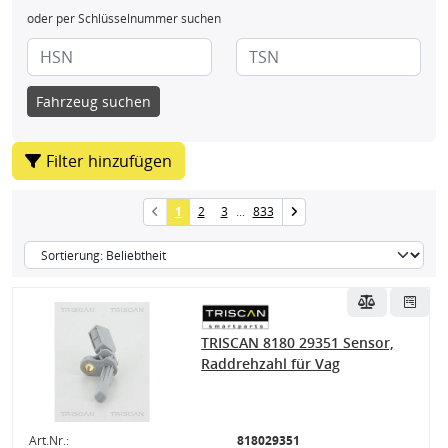
oder per Schlüsselnummer suchen
Fahrzeug suchen
Filter hinzufügen
1
2
3
...
833
TRISCAN 8180 29351 Sensor,
Raddrehzahl für Vag
Art.Nr.:
818029351