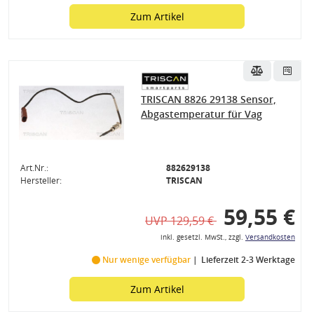
Zum Artikel
TRISCAN 8826 29138 Sensor,
Abgastemperatur für Vag
Art.Nr.:
882629138
Hersteller:
TRISCAN
59,55 €
UVP 129,59 €
inkl. gesetzl. MwSt., zzgl.
Versandkosten
Nur wenige verfügbar
Lieferzeit 2-3 Werktage
Zum Artikel