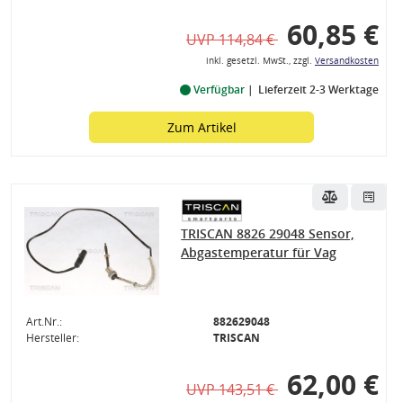
60,85 €
UVP 114,84 €
inkl. gesetzl. MwSt., zzgl.
Versandkosten
Verfügbar
Lieferzeit 2-3 Werktage
Zum Artikel
TRISCAN 8826 29048 Sensor,
Abgastemperatur für Vag
Art.Nr.:
882629048
Hersteller:
TRISCAN
62,00 €
UVP 143,51 €