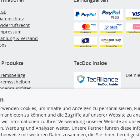
AGB
Datenschutz
Widerrufsrecht
Impressum
Zahlung & Versand
obs
 Produkte
TecDoc Inside
Bremsbeläge
Die hi
Bremsscheiben
Innenraumfilter
angezeigten Daten, insbesonde
lfilter
die gesamte Datenbank, dürfen
en
Wischerblätter
nicht kopiert werden. Es ist zu
Zündkerzen
erwenden Cookies, um Inhalte und Anzeigen zu personalisieren, Fun
unterlassen, die Daten oder die
n anbieten zu können und die Zugriffe auf unserer Website zu an
gesamte Datenbank ohne vorhe
 wir Informationen zu Ihrer Verwendung unserer Website an unsere
Zustimmung TecDocs zu
n, Werbung und Analysen weiter. Unsere Partner führen diese In
vervielfältigen, zu verbreiten
cherweise mit weiteren Daten zusammen, die Sie ihnen bereit geste
und/oder diese Handlungen du