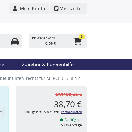
Mein Konto
Merkzettel
0
Ihr Warenkorb:
0,00 €
me
Zubehör & Pannenhilfe
ebetür unten, rechts für MERCEDES-BENZ
UVP 99,35 €
38,70 €
inkl. gesetzl. MwSt., zzgl.
Versandkosten
Verfügbar
n
2-3 Werktage