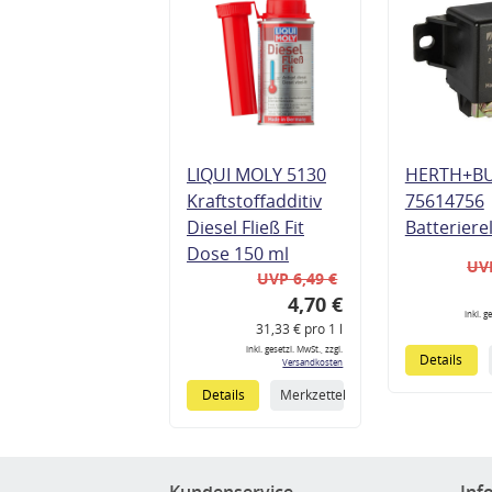
LIQUI MOLY 5130
HERTH+B
Kraftstoffadditiv
75614756
Diesel Fließ Fit
Batteriere
Dose 150 ml
UVP
UVP 6,49 €
4,70 €
inkl. g
31,33 € pro 1 l
inkl. gesetzl. MwSt., zzgl.
Details
Versandkosten
Details
Merkzettel
Kundenservice
Inf