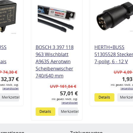
USS
BOSCH 3 397 118
HERTH+BUSS
963 Wischblatt
51305528 Stecke
lais
A963S Aerotwin
7-polig, 6 - 12 V
Scheibenwischer
 74,30 €
UVP 4,09
740/640 mm
32,37 €
1,93
esetzl. MwSt., zzgl.
inkl. gesetzl. MwSt., z
UVP 161,84 €
Versandkosten
Versandkos
57,01 €
Merkzettel
Details
Merkzet
inkl. gesetzl. MwSt., zzgl.
Versandkosten
Details
Merkzettel
ormationen
Zahlungsarten