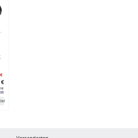
r
 €
 €
zgl.
ten
tel
Versandarten