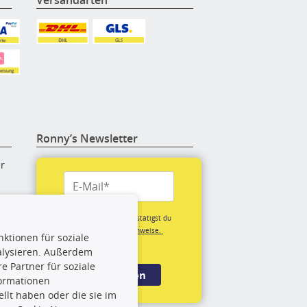
Ronny’s Newsletter
er
re
Mit der Anmeldung bestätigst du
unsere
Datenschutzhinweise.
ktionen für soziale
(*Pflichtfeld)
alysieren. Außerdem
rige
 Partner für soziale
Anmelden
formationen
llt haben oder die sie im
rch