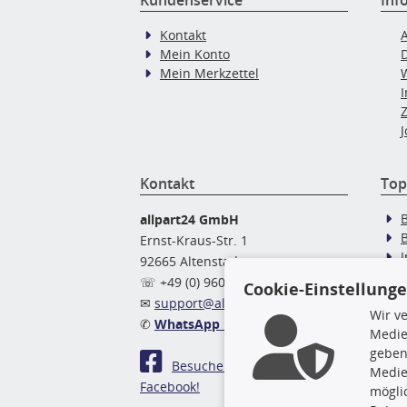
Kontakt
Mein Konto
Mein Merkzettel
J
Kontakt
Top
allpart24 GmbH
Ernst-Kraus-Str. 1
92665 Altenstadt
Ö
☏ +49 (0) 9602 / 9 42 49 46
Cookie-Einstellung
✉
support@allpart24.de
Wir v
✆
WhatsApp Nachricht
Medie
geben
Besuchen Sie uns auf
Medie
Facebook!
mögli