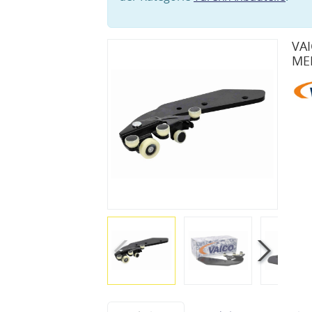
VAI
ME