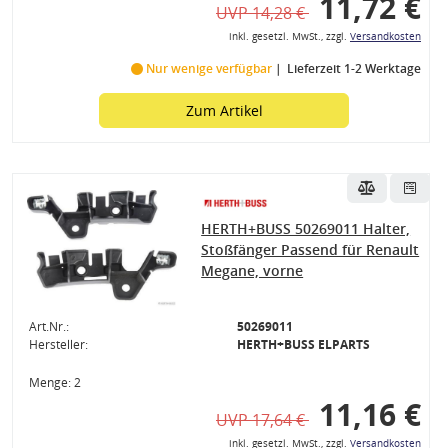
11,72 €
UVP 14,28 €
inkl. gesetzl. MwSt., zzgl.
Versandkosten
Nur wenige verfügbar
Lieferzeit 1-2 Werktage
Zum Artikel
HERTH+BUSS 50269011 Halter,
Stoßfänger Passend für Renault
Megane, vorne
Art.Nr.:
50269011
Hersteller:
HERTH+BUSS ELPARTS
eraufnahme
Menge: 2
11,16 €
UVP 17,64 €
inkl. gesetzl. MwSt., zzgl.
Versandkosten