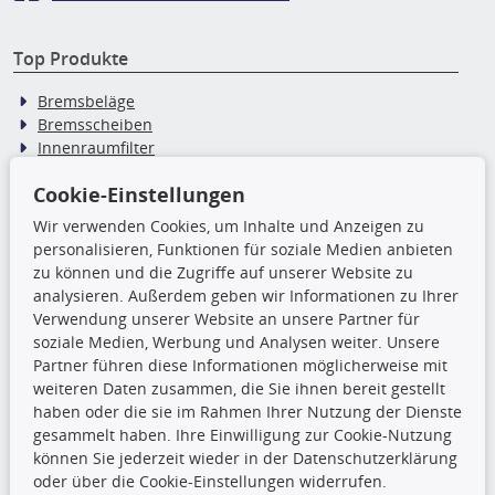
Top Produkte
Bremsbeläge
Bremsscheiben
Innenraumfilter
Ölfilter
Cookie-Einstellungen
Wischerblätter
Zündkerzen
Wir verwenden Cookies, um Inhalte und Anzeigen zu
personalisieren, Funktionen für soziale Medien anbieten
zu können und die Zugriffe auf unserer Website zu
TecDoc Inside
analysieren. Außerdem geben wir Informationen zu Ihrer
Verwendung unserer Website an unsere Partner für
Die hier angezeigten Daten,
soziale Medien, Werbung und Analysen weiter. Unsere
insbesondere die gesamte Datenbank,
Partner führen diese Informationen möglicherweise mit
dürfen nicht kopiert werden. Es ist zu
weiteren Daten zusammen, die Sie ihnen bereit gestellt
unterlassen, die Daten oder die gesamte Datenbank ohne
haben oder die sie im Rahmen Ihrer Nutzung der Dienste
vorherige Zustimmung TecDocs zu vervielfältigen, zu
gesammelt haben. Ihre Einwilligung zur Cookie-Nutzung
verbreiten und/oder diese Handlungen durch Dritte ausführen
können Sie jederzeit wieder in der Datenschutzerklärung
zu lassen. Ein Zuwiderhandeln stellt eine
oder über die Cookie-Einstellungen widerrufen.
Urheberrechtsverletzung dar und wird verfolgt.