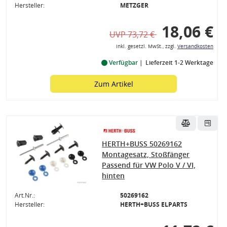
Hersteller:
METZGER
18,06 €
UVP 73,72 €
inkl. gesetzl. MwSt., zzgl.
Versandkosten
Verfügbar
Lieferzeit 1-2 Werktage
Zum Artikel
HERTH+BUSS 50269162
Montagesatz, Stoßfänger
Passend für VW Polo V / VI,
hinten
Art.Nr.:
50269162
Hersteller:
HERTH+BUSS ELPARTS
Anbauteile