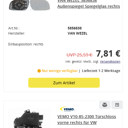
VAN WEZEL 5856838
Außenspiegel Spiegelglas rechts
Art.Nr.:
5856838
Hersteller:
VAN WEZEL
Einbauposition: rechts
7,81 €
UVP 25,59 €
inkl. gesetzl. MwSt., zzgl.
Versandkosten
Nur wenige verfügbar
Lieferzeit 1-2 Werktage
Zum Artikel
VEMO V10-85-2300 Türschloss
vorne rechts für VW