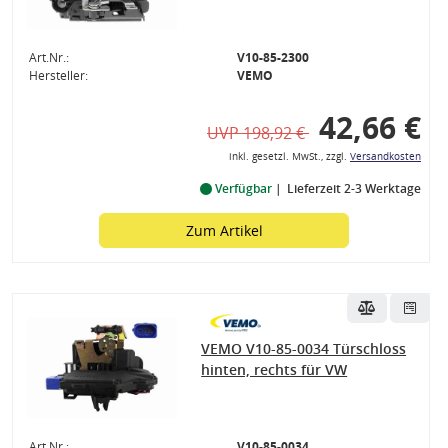
Art.Nr.:
V10-85-2300
Hersteller:
VEMO
42,66 €
UVP 198,92 €
inkl. gesetzl. MwSt., zzgl.
Versandkosten
Verfügbar
Lieferzeit 2-3 Werktage
Zum Artikel
VEMO V10-85-0034 Türschloss
hinten, rechts für VW
Art.Nr.:
V10-85-0034