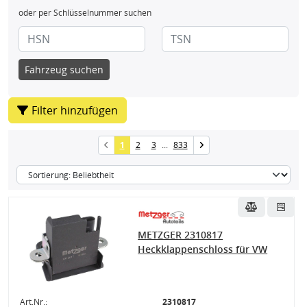
oder per Schlüsselnummer suchen
Fahrzeug suchen
Filter hinzufügen
1
2
3
...
833
ssysteme
METZGER 2310817
Heckklappenschloss für VW
eile
Art.Nr.:
2310817