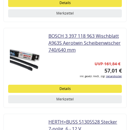
Details
Merkzettel
BOSCH 3 397 118 963 Wischblatt
A963S Aerotwin Scheibenwischer
740/640 mm
UVP 161,84 €
57,01 €
inkl. gesetzl. MwSt., zzgl.
Versandkosten
Details
Merkzettel
HERTH+BUSS 51305528 Stecker
7-polig, 6 - 12 V