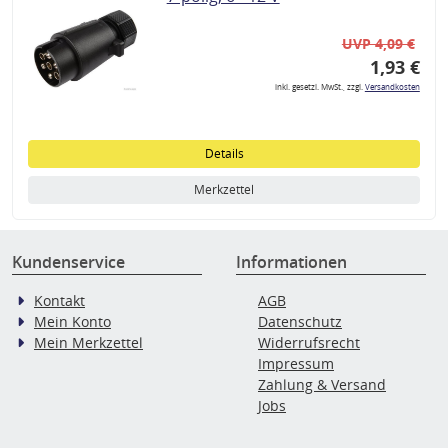
UVP 4,09 €
1,93 €
inkl. gesetzl. MwSt., zzgl.
Versandkosten
Details
Merkzettel
Kundenservice
Informationen
Kontakt
AGB
Mein Konto
Datenschutz
Mein Merkzettel
Widerrufsrecht
Impressum
Zahlung & Versand
Jobs