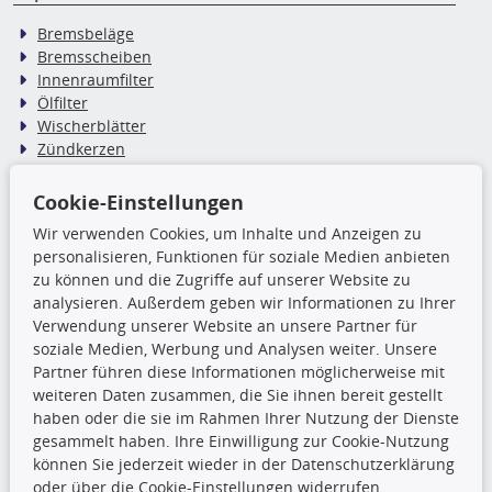
Bremsbeläge
Bremsscheiben
Innenraumfilter
Ölfilter
Wischerblätter
Zündkerzen
Cookie-Einstellungen
TecDoc Inside
Wir verwenden Cookies, um Inhalte und Anzeigen zu
Die hier angezeigten Daten,
personalisieren, Funktionen für soziale Medien anbieten
insbesondere die gesamte Datenbank,
zu können und die Zugriffe auf unserer Website zu
dürfen nicht kopiert werden. Es ist zu
analysieren. Außerdem geben wir Informationen zu Ihrer
unterlassen, die Daten oder die gesamte Datenbank ohne
Verwendung unserer Website an unsere Partner für
vorherige Zustimmung TecDocs zu vervielfältigen, zu
soziale Medien, Werbung und Analysen weiter. Unsere
verbreiten und/oder diese Handlungen durch Dritte ausführen
Partner führen diese Informationen möglicherweise mit
zu lassen. Ein Zuwiderhandeln stellt eine
weiteren Daten zusammen, die Sie ihnen bereit gestellt
Urheberrechtsverletzung dar und wird verfolgt.
haben oder die sie im Rahmen Ihrer Nutzung der Dienste
gesammelt haben. Ihre Einwilligung zur Cookie-Nutzung
können Sie jederzeit wieder in der Datenschutzerklärung
Ronny’s Newsletter
oder über die Cookie-Einstellungen widerrufen.