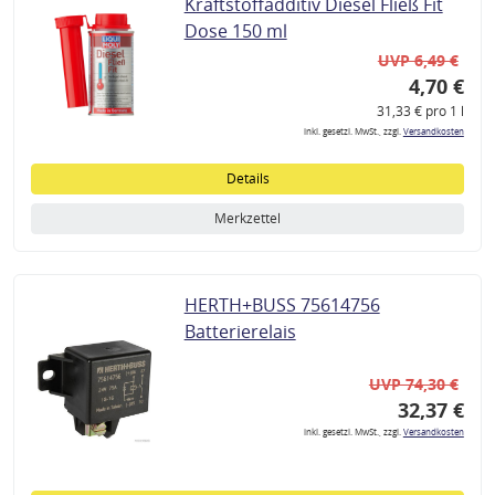
Kraftstoffadditiv Diesel Fließ Fit
Dose 150 ml
UVP 6,49 €
4,70 €
31,33 € pro 1 l
inkl. gesetzl. MwSt., zzgl.
Versandkosten
Details
Merkzettel
HERTH+BUSS 75614756
Batterierelais
UVP 74,30 €
32,37 €
inkl. gesetzl. MwSt., zzgl.
Versandkosten