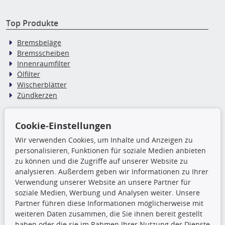
Top Produkte
Bremsbeläge
Bremsscheiben
Innenraumfilter
Ölfilter
Wischerblätter
Zündkerzen
TecDoc Inside
Cookie-Einstellungen
Wir verwenden Cookies, um Inhalte und Anzeigen zu
Die hier angezeigten Daten,
personalisieren, Funktionen für soziale Medien anbieten
insbesondere die gesamte Datenbank,
zu können und die Zugriffe auf unserer Website zu
dürfen nicht kopiert werden. Es ist zu
analysieren. Außerdem geben wir Informationen zu Ihrer
unterlassen, die Daten oder die gesamte Datenbank ohne
Verwendung unserer Website an unsere Partner für
vorherige Zustimmung TecDocs zu vervielfältigen, zu
soziale Medien, Werbung und Analysen weiter. Unsere
verbreiten und/oder diese Handlungen durch Dritte ausführen
Partner führen diese Informationen möglicherweise mit
zu lassen. Ein Zuwiderhandeln stellt eine
weiteren Daten zusammen, die Sie ihnen bereit gestellt
Urheberrechtsverletzung dar und wird verfolgt.
haben oder die sie im Rahmen Ihrer Nutzung der Dienste