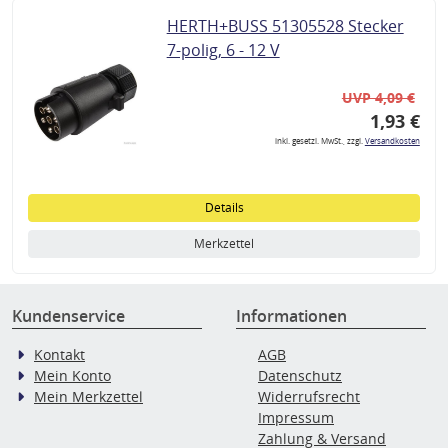
HERTH+BUSS 51305528 Stecker
7-polig, 6 - 12 V
UVP 4,09 €
1,93 €
inkl. gesetzl. MwSt., zzgl.
Versandkosten
Details
Merkzettel
Kundenservice
Informationen
Kontakt
AGB
Mein Konto
Datenschutz
Mein Merkzettel
Widerrufsrecht
Impressum
Zahlung & Versand