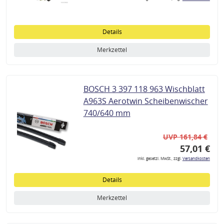
Details
Merkzettel
BOSCH 3 397 118 963 Wischblatt
A963S Aerotwin Scheibenwischer
740/640 mm
UVP 161,84 €
57,01 €
inkl. gesetzl. MwSt., zzgl.
Versandkosten
Details
Merkzettel