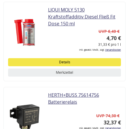
LIQUI MOLY 5130
Kraftstoffadditiv Diesel Fließ Fit
Dose 150 ml
UVP 6,49 €
4,70 €
31,33 € pro 1 l
inkl. gesetzl. MwSt., zzgl.
Versandkosten
Details
Merkzettel
HERTH+BUSS 75614756
Batterierelais
UVP 74,30 €
32,37 €
inkl. gesetzl. MwSt., zzgl.
Versandkosten