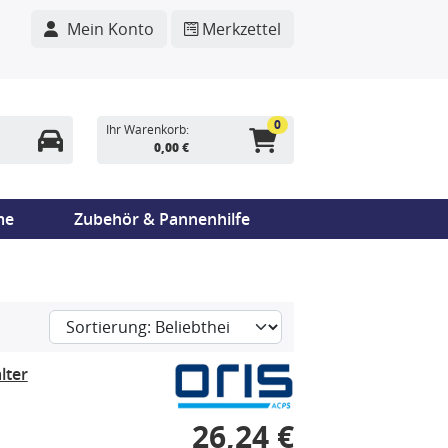
Mein Konto
Merkzettel
0
Ihr Warenkorb:
0,00 €
me
Zubehör & Pannenhilfe
lter
26,24 €