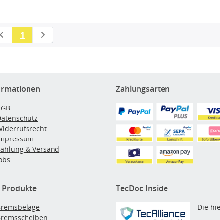
1
ormationen
Zahlungsarten
AGB
Datenschutz
Widerrufsrecht
Impressum
Zahlung & Versand
obs
 Produkte
TecDoc Inside
Bremsbeläge
Die hi
Bremsscheiben