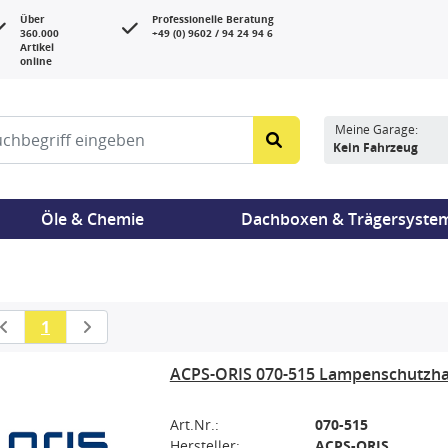
Über
Professionelle Beratung
360.000
+49 (0) 9602 / 94 24 94 6
Artikel
online
Meine Garage:
Kein Fahrzeug
Öle & Chemie
Dachboxen & Trägersyste
1
ACPS-ORIS 070-515 Lampenschutzha
Art.Nr.:
070-515
Hersteller:
ACPS-ORIS