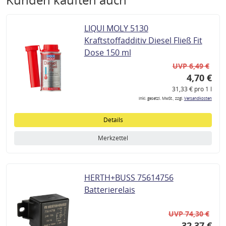
LIQUI MOLY 5130
Kraftstoffadditiv Diesel Fließ Fit
Dose 150 ml
UVP 6,49 €
4,70 €
31,33 € pro 1 l
inkl. gesetzl. MwSt., zzgl.
Versandkosten
Details
Merkzettel
HERTH+BUSS 75614756
Batterierelais
UVP 74,30 €
32,37 €