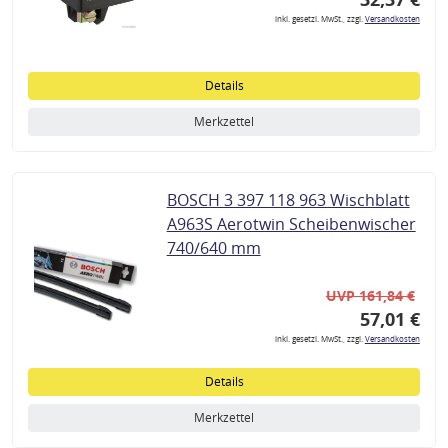
inkl. gesetzl. MwSt., zzgl.
Versandkosten
Details
Merkzettel
BOSCH 3 397 118 963 Wischblatt
A963S Aerotwin Scheibenwischer
740/640 mm
UVP 161,84 €
57,01 €
inkl. gesetzl. MwSt., zzgl.
Versandkosten
Details
Merkzettel