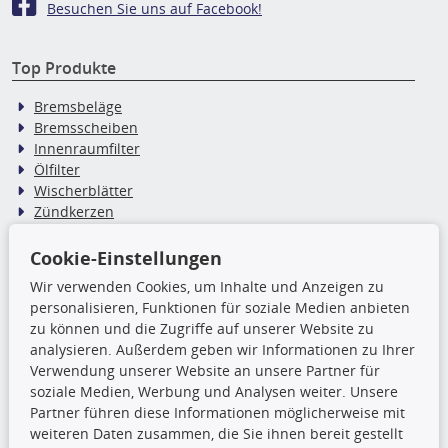
Besuchen Sie uns auf Facebook!
Top Produkte
Bremsbeläge
Bremsscheiben
Innenraumfilter
Ölfilter
Wischerblätter
Zündkerzen
Cookie-Einstellungen
TecDoc Inside
Wir verwenden Cookies, um Inhalte und Anzeigen zu
personalisieren, Funktionen für soziale Medien anbieten
Die hier angezeigten Daten,
zu können und die Zugriffe auf unserer Website zu
insbesondere die gesamte Datenbank,
analysieren. Außerdem geben wir Informationen zu Ihrer
dürfen nicht kopiert werden. Es ist zu
Verwendung unserer Website an unsere Partner für
unterlassen, die Daten oder die gesamte Datenbank ohne
soziale Medien, Werbung und Analysen weiter. Unsere
vorherige Zustimmung TecDocs zu vervielfältigen, zu
Partner führen diese Informationen möglicherweise mit
verbreiten und/oder diese Handlungen durch Dritte ausführen
weiteren Daten zusammen, die Sie ihnen bereit gestellt
zu lassen. Ein Zuwiderhandeln stellt eine