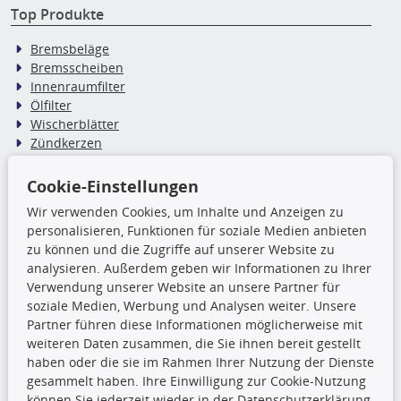
Top Produkte
Bremsbeläge
Bremsscheiben
Innenraumfilter
Ölfilter
Wischerblätter
Zündkerzen
Cookie-Einstellungen
TecDoc Inside
Wir verwenden Cookies, um Inhalte und Anzeigen zu
Die hier angezeigten Daten,
personalisieren, Funktionen für soziale Medien anbieten
insbesondere die gesamte Datenbank,
zu können und die Zugriffe auf unserer Website zu
dürfen nicht kopiert werden. Es ist zu
analysieren. Außerdem geben wir Informationen zu Ihrer
unterlassen, die Daten oder die gesamte Datenbank ohne
Verwendung unserer Website an unsere Partner für
vorherige Zustimmung TecDocs zu vervielfältigen, zu
soziale Medien, Werbung und Analysen weiter. Unsere
verbreiten und/oder diese Handlungen durch Dritte ausführen
Partner führen diese Informationen möglicherweise mit
zu lassen. Ein Zuwiderhandeln stellt eine
weiteren Daten zusammen, die Sie ihnen bereit gestellt
Urheberrechtsverletzung dar und wird verfolgt.
haben oder die sie im Rahmen Ihrer Nutzung der Dienste
gesammelt haben. Ihre Einwilligung zur Cookie-Nutzung
können Sie jederzeit wieder in der Datenschutzerklärung