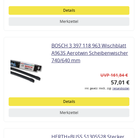
Details
Merkzettel
BOSCH 3 397 118 963 Wischblatt
A963S Aerotwin Scheibenwischer
740/640 mm
UVP 161,84 €
57,01 €
inkl. gesetzl. MwSt., zzgl.
Versandkosten
Details
Merkzettel
HERTH+BUSS 51305528 Stecker