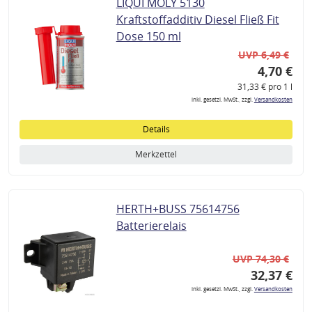
LIQUI MOLY 5130
Kraftstoffadditiv Diesel Fließ Fit
Dose 150 ml
UVP 6,49 €
4,70 €
31,33 € pro 1 l
inkl. gesetzl. MwSt., zzgl.
Versandkosten
Details
Merkzettel
HERTH+BUSS 75614756
Batterierelais
UVP 74,30 €
32,37 €
inkl. gesetzl. MwSt., zzgl.
Versandkosten