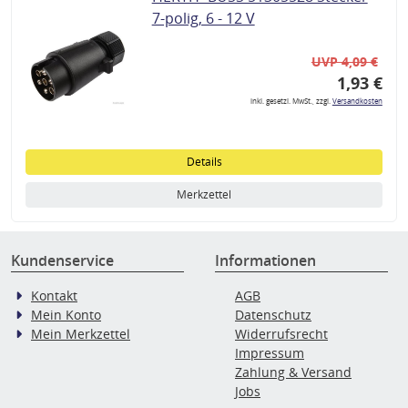
7-polig, 6 - 12 V
UVP 4,09 €
1,93 €
inkl. gesetzl. MwSt., zzgl.
Versandkosten
Details
Merkzettel
Kundenservice
Informationen
Kontakt
AGB
Mein Konto
Datenschutz
Mein Merkzettel
Widerrufsrecht
Impressum
Zahlung & Versand
Jobs