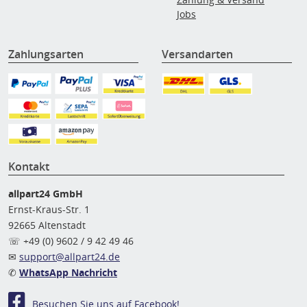
Jobs
Zahlungsarten
Versandarten
Kontakt
allpart24 GmbH
Ernst-Kraus-Str. 1
92665 Altenstadt
☏ +49 (0) 9602 / 9 42 49 46
✉
support@allpart24.de
✆
WhatsApp Nachricht
Besuchen Sie uns auf Facebook!