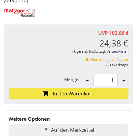
(6490110)
UVP 102,86 €
24,38 €
inkl. gesetzl. MwSt., zzgl.
Versandkosten
Nur wenige verfügbar
2-3 Werktage
Menge:
−
+
In den Warenkorb
Weitere Optionen
Auf den Merkzettel