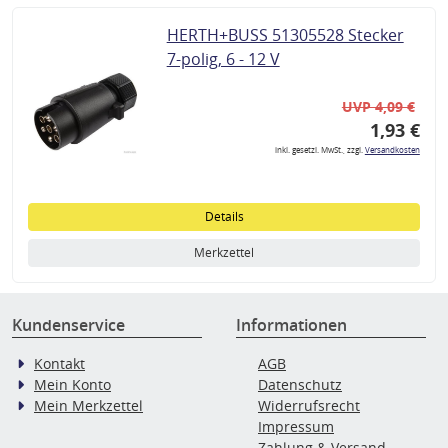
HERTH+BUSS 51305528 Stecker
7-polig, 6 - 12 V
UVP 4,09 €
1,93 €
inkl. gesetzl. MwSt., zzgl.
Versandkosten
Details
Merkzettel
Kundenservice
Informationen
Kontakt
AGB
Mein Konto
Datenschutz
Mein Merkzettel
Widerrufsrecht
Impressum
Zahlung & Versand