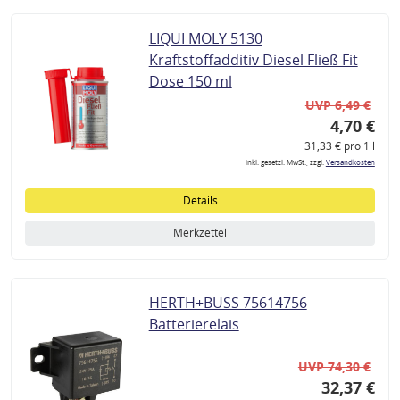
LIQUI MOLY 5130
Kraftstoffadditiv Diesel Fließ Fit
Dose 150 ml
UVP 6,49 €
4,70 €
31,33 € pro 1 l
inkl. gesetzl. MwSt., zzgl.
Versandkosten
Details
Merkzettel
HERTH+BUSS 75614756
Batterierelais
UVP 74,30 €
32,37 €