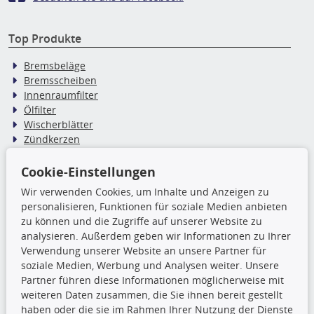
Top Produkte
Bremsbeläge
Bremsscheiben
Innenraumfilter
Ölfilter
Wischerblätter
Zündkerzen
Cookie-Einstellungen
TecDoc Inside
Wir verwenden Cookies, um Inhalte und Anzeigen zu
personalisieren, Funktionen für soziale Medien anbieten
Die hier angezeigten Daten,
zu können und die Zugriffe auf unserer Website zu
insbesondere die gesamte Datenbank,
analysieren. Außerdem geben wir Informationen zu Ihrer
dürfen nicht kopiert werden. Es ist zu
Verwendung unserer Website an unsere Partner für
unterlassen, die Daten oder die gesamte Datenbank ohne
soziale Medien, Werbung und Analysen weiter. Unsere
vorherige Zustimmung TecDocs zu vervielfältigen, zu
Partner führen diese Informationen möglicherweise mit
verbreiten und/oder diese Handlungen durch Dritte ausführen
weiteren Daten zusammen, die Sie ihnen bereit gestellt
zu lassen. Ein Zuwiderhandeln stellt eine
haben oder die sie im Rahmen Ihrer Nutzung der Dienste
Urheberrechtsverletzung dar und wird verfolgt.