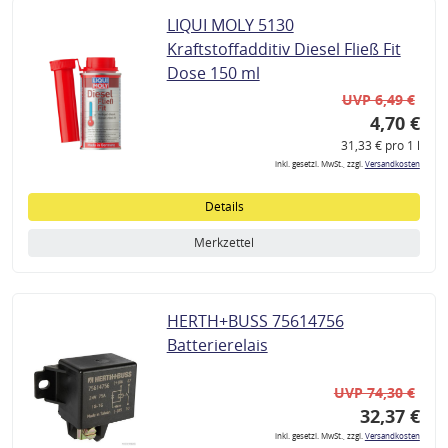
LIQUI MOLY 5130
Kraftstoffadditiv Diesel Fließ Fit
Dose 150 ml
UVP 6,49 €
4,70 €
31,33 € pro 1 l
inkl. gesetzl. MwSt., zzgl.
Versandkosten
Details
Merkzettel
HERTH+BUSS 75614756
Batterierelais
UVP 74,30 €
32,37 €
inkl. gesetzl. MwSt., zzgl.
Versandkosten