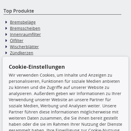
Top Produkte
Bremsbeläge
Bremsscheiben
Innenraumfilter
Ölfilter
Wischerblätter
Zündkerzen
Cookie-Einstellungen
TecDoc Inside
Wir verwenden Cookies, um Inhalte und Anzeigen zu
personalisieren, Funktionen für soziale Medien anbieten
Die hier angezeigten Daten,
zu können und die Zugriffe auf unserer Website zu
insbesondere die gesamte Datenbank,
analysieren. Außerdem geben wir Informationen zu Ihrer
dürfen nicht kopiert werden. Es ist zu
Verwendung unserer Website an unsere Partner für
unterlassen, die Daten oder die gesamte Datenbank ohne
soziale Medien, Werbung und Analysen weiter. Unsere
vorherige Zustimmung TecDocs zu vervielfältigen, zu
Partner führen diese Informationen möglicherweise mit
verbreiten und/oder diese Handlungen durch Dritte ausführen
weiteren Daten zusammen, die Sie ihnen bereit gestellt
zu lassen. Ein Zuwiderhandeln stellt eine
haben oder die sie im Rahmen Ihrer Nutzung der Dienste
Urheberrechtsverletzung dar und wird verfolgt.
gesammelt haben. Ihre Einwilligung zur Cookie-Nutzung