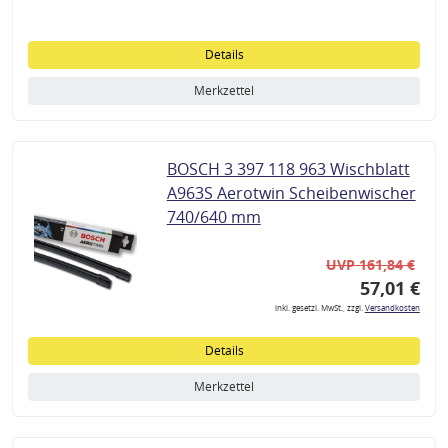
Details
Merkzettel
BOSCH 3 397 118 963 Wischblatt
A963S Aerotwin Scheibenwischer
740/640 mm
UVP 161,84 €
57,01 €
inkl. gesetzl. MwSt., zzgl.
Versandkosten
Details
Merkzettel