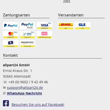
Jobs
Zahlungsarten
Versandarten
Kontakt
allpart24 GmbH
Ernst-Kraus-Str. 1
92665 Altenstadt
☏ +49 (0) 9602 / 9 42 49 46
✉
support@allpart24.de
✆
WhatsApp Nachricht
Besuchen Sie uns auf Facebook!