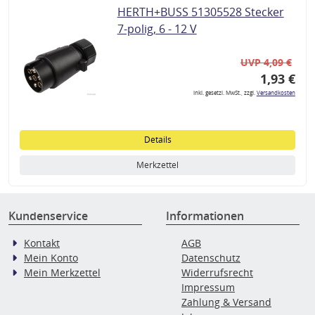
HERTH+BUSS 51305528 Stecker
7-polig, 6 - 12 V
UVP 4,09 €
1,93 €
inkl. gesetzl. MwSt., zzgl.
Versandkosten
Details
Merkzettel
Kundenservice
Informationen
Kontakt
AGB
Mein Konto
Datenschutz
Mein Merkzettel
Widerrufsrecht
Impressum
Zahlung & Versand