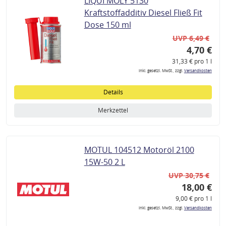
LIQUI MOLY 5130
Kraftstoffadditiv Diesel Fließ Fit
Dose 150 ml
UVP 6,49 €
4,70 €
31,33 € pro 1 l
inkl. gesetzl. MwSt., zzgl.
Versandkosten
Details
Merkzettel
MOTUL 104512 Motoröl 2100
15W-50 2 L
UVP 30,75 €
18,00 €
9,00 € pro 1 l
inkl. gesetzl. MwSt., zzgl.
Versandkosten