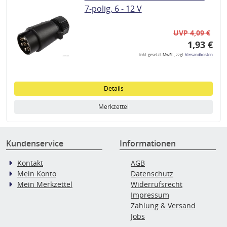
7-polig, 6 - 12 V
UVP 4,09 €
1,93 €
inkl. gesetzl. MwSt., zzgl.
Versandkosten
Details
Merkzettel
Kundenservice
Informationen
Kontakt
AGB
Mein Konto
Datenschutz
Mein Merkzettel
Widerrufsrecht
Impressum
Zahlung & Versand
Jobs