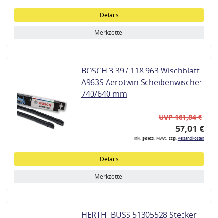
Details
Merkzettel
BOSCH 3 397 118 963 Wischblatt
A963S Aerotwin Scheibenwischer
740/640 mm
UVP 161,84 €
57,01 €
inkl. gesetzl. MwSt., zzgl.
Versandkosten
Details
Merkzettel
HERTH+BUSS 51305528 Stecker