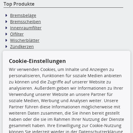
Top Produkte
Bremsbeläge
Bremsscheiben
Innenraumfilter
Ölfilter
Wischerblätter
Zündkerzen
Cookie-Einstellungen
TecDoc Inside
Wir verwenden Cookies, um Inhalte und Anzeigen zu
Die hier angezeigten Daten,
personalisieren, Funktionen für soziale Medien anbieten
insbesondere die gesamte Datenbank,
zu können und die Zugriffe auf unserer Website zu
dürfen nicht kopiert werden. Es ist zu
analysieren. Außerdem geben wir Informationen zu Ihrer
unterlassen, die Daten oder die gesamte Datenbank ohne
Verwendung unserer Website an unsere Partner für
vorherige Zustimmung TecDocs zu vervielfältigen, zu
soziale Medien, Werbung und Analysen weiter. Unsere
verbreiten und/oder diese Handlungen durch Dritte ausführen
Partner führen diese Informationen möglicherweise mit
zu lassen. Ein Zuwiderhandeln stellt eine
weiteren Daten zusammen, die Sie ihnen bereit gestellt
Urheberrechtsverletzung dar und wird verfolgt.
haben oder die sie im Rahmen Ihrer Nutzung der Dienste
gesammelt haben. Ihre Einwilligung zur Cookie-Nutzung
können Sie jederzeit wieder in der Datenschutzerklärung