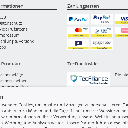
ormationen
Zahlungsarten
AGB
Datenschutz
Widerrufsrecht
Impressum
Zahlung & Versand
obs
 Produkte
TecDoc Inside
Bremsbeläge
Die hi
Bremsscheiben
Innenraumfilter
angezeigten Daten, insbesonde
lfilter
en
die gesamte Datenbank, dürfen
Wischerblätter
nicht kopiert werden. Es ist zu
Zündkerzen
erwenden Cookies, um Inhalte und Anzeigen zu personalisieren, Fun
unterlassen, die Daten oder die
n anbieten zu können und die Zugriffe auf unserer Website zu an
gesamte Datenbank ohne vorhe
 wir Informationen zu Ihrer Verwendung unserer Website an unsere
Zustimmung TecDocs zu
n, Werbung und Analysen weiter. Unsere Partner führen diese In
vervielfältigen, zu verbreiten