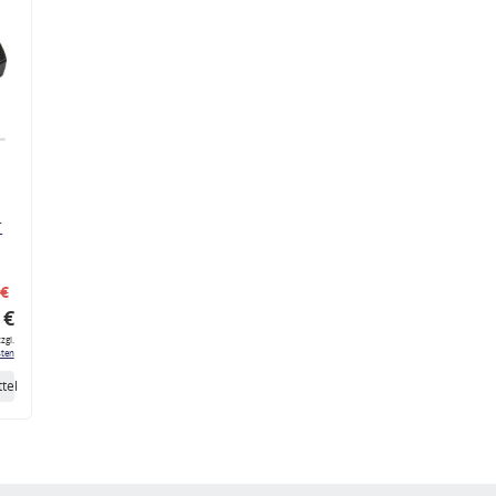
r
 €
 €
zgl.
ten
tel