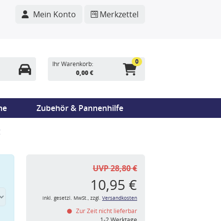
Mein Konto
Merkzettel
0
Ihr Warenkorb:
0,00 €
me
Zubehör & Pannenhilfe
g
UVP 28,80 €
10,95 €
inkl. gesetzl. MwSt., zzgl.
Versandkosten
Zur Zeit nicht lieferbar
n
1-2 Werktage