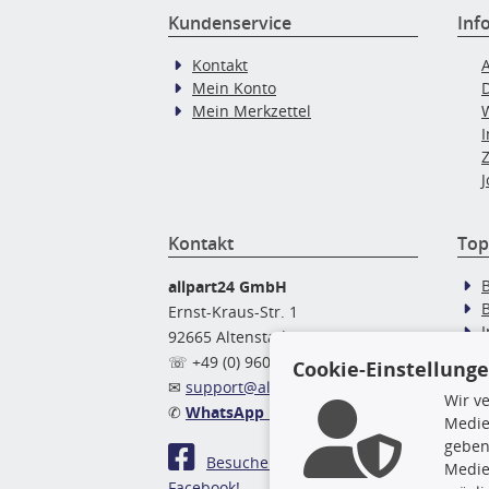
Kundenservice
Inf
Kontakt
Mein Konto
Mein Merkzettel
J
Kontakt
Top
allpart24 GmbH
Ernst-Kraus-Str. 1
92665 Altenstadt
Ö
☏ +49 (0) 9602 / 9 42 49 46
Cookie-Einstellung
✉
support@allpart24.de
Wir v
✆
WhatsApp Nachricht
Medie
geben
Besuchen Sie uns auf
Medie
Facebook!