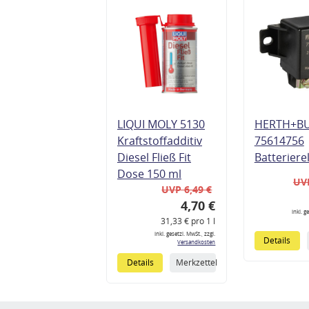
LIQUI MOLY 5130
HERTH+B
Kraftstoffadditiv
75614756
Diesel Fließ Fit
Batteriere
Dose 150 ml
UVP
UVP 6,49 €
4,70 €
inkl. g
31,33 € pro 1 l
inkl. gesetzl. MwSt., zzgl.
Details
Versandkosten
Details
Merkzettel