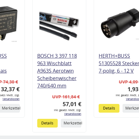
USS
BOSCH 3 397 118
HERTH+BUSS
963 Wischblatt
51305528 Stecke
lais
A963S Aerotwin
7-polig, 6 - 12 V
Scheibenwischer
 74,30 €
UVP 4,09
740/640 mm
32,37 €
1,93
esetzl. MwSt., zzgl.
inkl. gesetzl. MwSt., z
UVP 161,84 €
Versandkosten
Versandkos
57,01 €
Merkzettel
Details
Merkzet
inkl. gesetzl. MwSt., zzgl.
Versandkosten
Details
Merkzettel