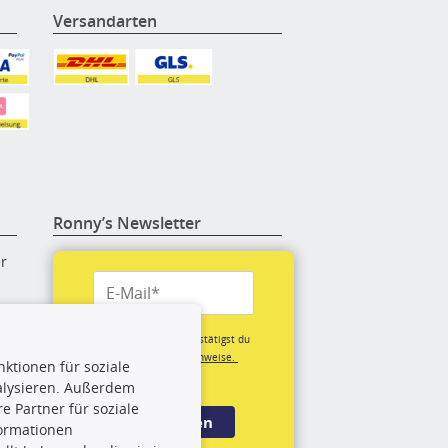
Versandarten
Ronny’s Newsletter
er
re
Mit der Anmeldung bestätigst du
unsere
Datenschutzhinweise.
ktionen für soziale
(*Pflichtfeld)
alysieren. Außerdem
rige
 Partner für soziale
Anmelden
formationen