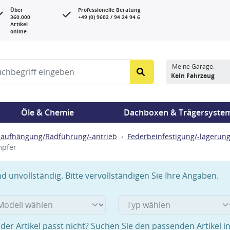
Über
Professionelle Beratung
360.000
+49 (0) 9602 / 94 24 94 6
Artikel
online
Meine Garage:
Kein Fahrzeug
Öle & Chemie
Dachboxen & Trägersyste
aufhängung/Radführung/-antrieb
Federbeinfestigung/-lagerun
mpfer
 unvollständig. Bitte vervollständigen Sie Ihre Angaben.
der Artikel passt nicht? Suchen Sie den passenden Artikel i