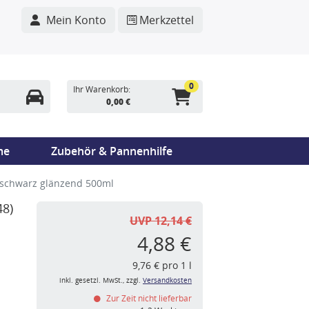
Mein Konto
Merkzettel
0
Ihr Warenkorb:
0,00 €
me
Zubehör & Pannenhilfe
 schwarz glänzend 500ml
48)
UVP 12,14 €
4,88 €
9,76 € pro 1 l
inkl. gesetzl. MwSt., zzgl.
Versandkosten
Zur Zeit nicht lieferbar