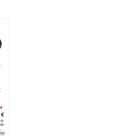
r
 €
 €
zgl.
ten
tel