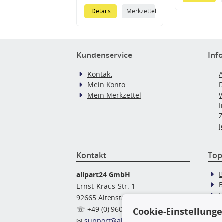
Details
Merkzettel
Kundenservice
Inf
Kontakt
Mein Konto
Mein Merkzettel
J
Kontakt
Top
allpart24 GmbH
Ernst-Kraus-Str. 1
92665 Altenstadt
Ö
☏ +49 (0) 9602 / 9 42 49 46
Cookie-Einstellung
✉
support@allpart24.de