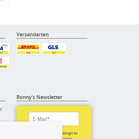
Versandarten
Ronny’s Newsletter
er
re
Mit der Anmeldung bestätigst du
unsere
Datenschutzhinweise.