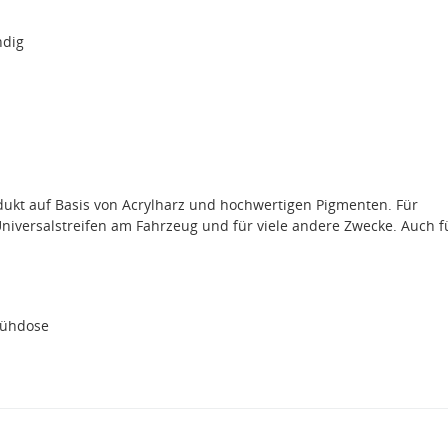
ndig
odukt auf Basis von Acrylharz und hochwertigen Pigmenten. Für
 Universalstreifen am Fahrzeug und für viele andere Zwecke. Auch f
rühdose
1