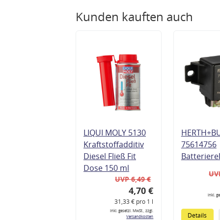
Kunden kauften auch
LIQUI MOLY 5130
HERTH+B
Kraftstoffadditiv
75614756
Diesel Fließ Fit
Batteriere
Dose 150 ml
UVP
UVP 6,49 €
4,70 €
inkl. g
31,33 € pro 1 l
inkl. gesetzl. MwSt., zzgl.
Details
Versandkosten