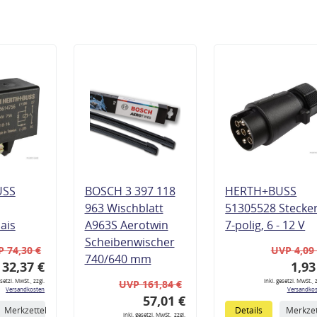
USS
BOSCH 3 397 118
HERTH+BUSS
963 Wischblatt
51305528 Stecke
lais
A963S Aerotwin
7-polig, 6 - 12 V
Scheibenwischer
 74,30 €
UVP 4,09
740/640 mm
32,37 €
1,93
esetzl. MwSt., zzgl.
inkl. gesetzl. MwSt., z
UVP 161,84 €
Versandkosten
Versandkos
57,01 €
Merkzettel
Details
Merkzet
inkl. gesetzl. MwSt., zzgl.