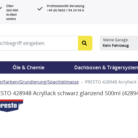
Über
Professionelle Beratung
360.000
+49 (0) 9602 / 94 24 94 6
Artikel
online
Meine Garage:
Kein Fahrzeug
Öle & Chemie
Dachboxen & Trägersyste
e/Farben/Grundierung/Spachtelmasse
PRESTO 428948 Acryllack
STO 428948 Acryllack schwarz glänzend 500ml
(4289