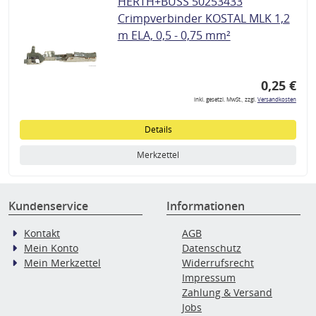
HERTH+BUSS 50253433
Crimpverbinder KOSTAL MLK 1,2
m ELA, 0,5 - 0,75 mm²
0,25 €
inkl. gesetzl. MwSt., zzgl.
Versandkosten
Details
Merkzettel
Kundenservice
Informationen
Kontakt
AGB
Mein Konto
Datenschutz
Mein Merkzettel
Widerrufsrecht
Impressum
Zahlung & Versand
Jobs