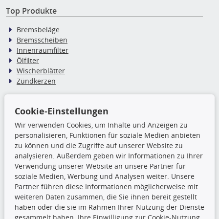
Top Produkte
Bremsbeläge
Bremsscheiben
Innenraumfilter
Ölfilter
Wischerblätter
Zündkerzen
TecDoc Inside
Cookie-Einstellungen
Wir verwenden Cookies, um Inhalte und Anzeigen zu
Die hier angezeigten Daten,
personalisieren, Funktionen für soziale Medien anbieten
insbesondere die gesamte Datenbank,
zu können und die Zugriffe auf unserer Website zu
dürfen nicht kopiert werden. Es ist zu
analysieren. Außerdem geben wir Informationen zu Ihrer
unterlassen, die Daten oder die gesamte Datenbank ohne
Verwendung unserer Website an unsere Partner für
vorherige Zustimmung TecDocs zu vervielfältigen, zu
soziale Medien, Werbung und Analysen weiter. Unsere
verbreiten und/oder diese Handlungen durch Dritte ausführen
Partner führen diese Informationen möglicherweise mit
zu lassen. Ein Zuwiderhandeln stellt eine
weiteren Daten zusammen, die Sie ihnen bereit gestellt
Urheberrechtsverletzung dar und wird verfolgt.
haben oder die sie im Rahmen Ihrer Nutzung der Dienste
gesammelt haben. Ihre Einwilligung zur Cookie-Nutzung