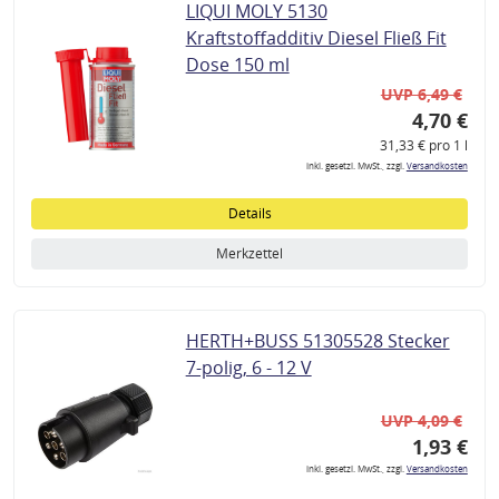
LIQUI MOLY 5130
Kraftstoffadditiv Diesel Fließ Fit
Dose 150 ml
UVP 6,49 €
4,70 €
31,33 € pro 1 l
inkl. gesetzl. MwSt., zzgl.
Versandkosten
Details
Merkzettel
HERTH+BUSS 51305528 Stecker
7-polig, 6 - 12 V
UVP 4,09 €
1,93 €
inkl. gesetzl. MwSt., zzgl.
Versandkosten