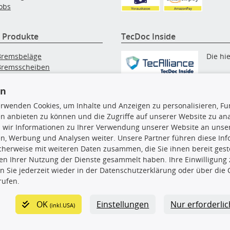
obs
 Produkte
TecDoc Inside
Bremsbeläge
Die hi
Bremsscheiben
Innenraumfilter
angezeigten Daten, insbesonde
lfilter
en
die gesamte Datenbank, dürfen
Wischerblätter
nicht kopiert werden. Es ist zu
erwenden Cookies, um Inhalte und Anzeigen zu personalisieren, Fun
Zündkerzen
unterlassen, die Daten oder die
n anbieten zu können und die Zugriffe auf unserer Website zu an
gesamte Datenbank ohne vorhe
 wir Informationen zu Ihrer Verwendung unserer Website an unsere
Zustimmung TecDocs zu
n, Werbung und Analysen weiter. Unsere Partner führen diese In
vervielfältigen, zu verbreiten
cherweise mit weiteren Daten zusammen, die Sie ihnen bereit geste
und/oder diese Handlungen du
n Ihrer Nutzung der Dienste gesammelt haben. Ihre Einwilligung
Dritte ausführen zu lassen. Ein
n Sie jederzeit wieder in der Datenschutzerklärung oder über die 
Zuwiderhandeln stellt eine
rufen.
Urheberrechtsverletzung dar 
wird verfolgt.
OK
Einstellungen
Nur erforderli
(inkl.USA)