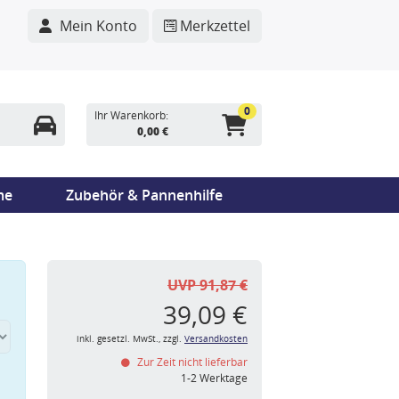
Mein Konto
Merkzettel
0
Ihr Warenkorb:
0,00 €
me
Zubehör & Pannenhilfe
UVP 91,87 €
39,09 €
inkl. gesetzl. MwSt., zzgl.
Versandkosten
Zur Zeit nicht lieferbar
n
1-2 Werktage