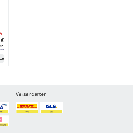
r
 €
 €
zgl.
ten
tel
Versandarten