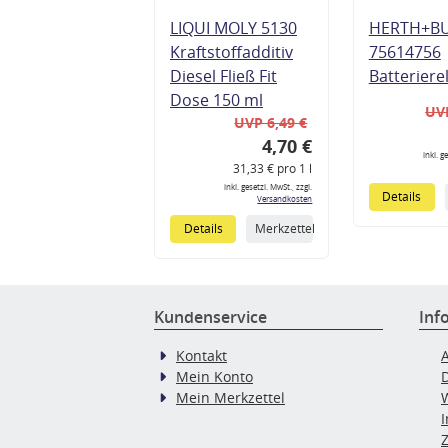
LIQUI MOLY 5130
HERTH+B
Kraftstoffadditiv
75614756
Diesel Fließ Fit
Batteriere
Dose 150 ml
UVP
UVP 6,49 €
4,70 €
inkl. g
31,33 € pro 1 l
inkl. gesetzl. MwSt., zzgl.
Details
Versandkosten
Details
Merkzettel
Kundenservice
Inf
Kontakt
Mein Konto
Mein Merkzettel