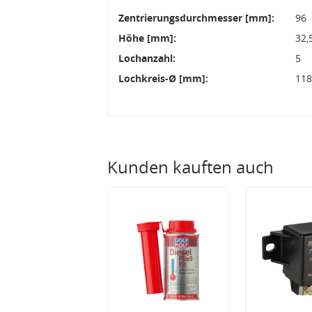
Zentrierungsdurchmesser [mm]:
96
Höhe [mm]:
32,
Lochanzahl:
5
Lochkreis-Ø [mm]:
11
Kunden kauften auch