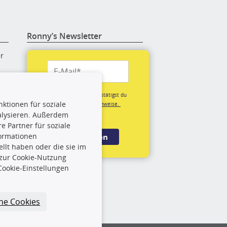
Ronny’s Newsletter
er
re
Mit der Anmeldung bestätigst du
ktionen für soziale
unsere
Datenschutzhinweise.
(*Pflichtfeld)
alysieren. Außerdem
rige
 Partner für soziale
formationen
Anmelden
llt haben oder die sie im
rch
 zur Cookie-Nutzung
Cookie-Einstellungen
und
che Cookies