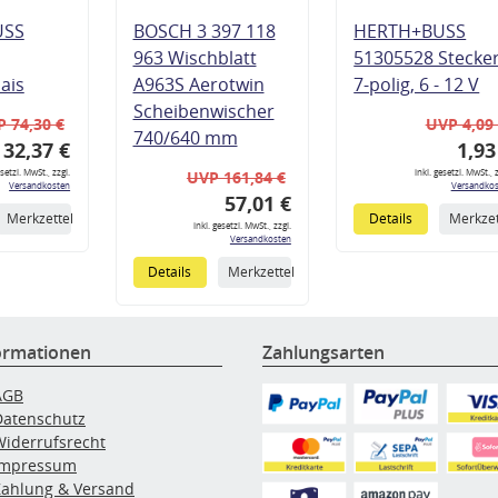
USS
BOSCH 3 397 118
HERTH+BUSS
963 Wischblatt
51305528 Stecke
lais
A963S Aerotwin
7-polig, 6 - 12 V
Scheibenwischer
 74,30 €
UVP 4,09
740/640 mm
32,37 €
1,93
esetzl. MwSt., zzgl.
inkl. gesetzl. MwSt., z
UVP 161,84 €
Versandkosten
Versandkos
57,01 €
Merkzettel
Details
Merkzet
inkl. gesetzl. MwSt., zzgl.
Versandkosten
Details
Merkzettel
ormationen
Zahlungsarten
AGB
Datenschutz
Widerrufsrecht
Impressum
Zahlung & Versand