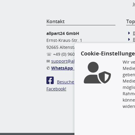
J
Kontakt
Top
allpart24 GmbH
Ernst-Kraus-Str. 1
92665 Altenstadt
Ö
Cookie-Einstellung
☏ +49 (0) 9602 / 9 42 49 46
✉
support@allpart24.de
Wir v
✆
WhatsApp Nachricht
Medie
geben
Medie
Besuchen Sie uns auf
mögli
Facebook!
Rahme
könne
wider