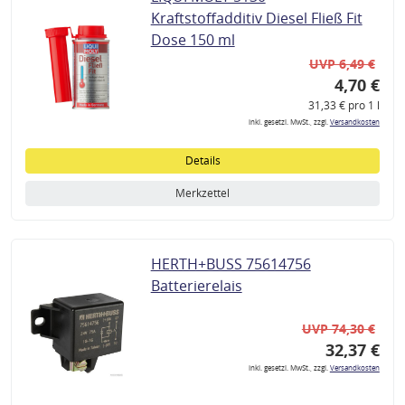
Kraftstoffadditiv Diesel Fließ Fit
Dose 150 ml
UVP 6,49 €
4,70 €
31,33 € pro 1 l
inkl. gesetzl. MwSt., zzgl.
Versandkosten
Details
Merkzettel
HERTH+BUSS 75614756
Batterierelais
UVP 74,30 €
32,37 €
inkl. gesetzl. MwSt., zzgl.
Versandkosten