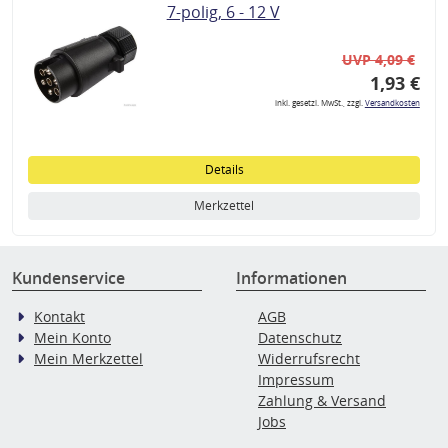
7-polig, 6 - 12 V
UVP 4,09 €
1,93 €
inkl. gesetzl. MwSt., zzgl.
Versandkosten
Details
Merkzettel
Kundenservice
Informationen
Kontakt
AGB
Mein Konto
Datenschutz
Mein Merkzettel
Widerrufsrecht
Impressum
Zahlung & Versand
Jobs