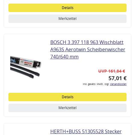
Details
Merkzettel
BOSCH 3 397 118 963 Wischblatt
A963S Aerotwin Scheibenwischer
740/640 mm
UVP 161,84 €
57,01 €
inkl. gesetzl. MwSt., zzgl.
Versandkosten
Details
Merkzettel
HERTH+BUSS 51305528 Stecker