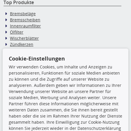
Top Produkte
Bremsbeläge
Bremsscheiben
Innenraumfilter
Ölfilter
Wischerblätter
Zündkerzen
Cookie-Einstellungen
TecDoc Inside
Wir verwenden Cookies, um Inhalte und Anzeigen zu
Die hier angezeigten Daten,
personalisieren, Funktionen für soziale Medien anbieten
insbesondere die gesamte Datenbank,
zu können und die Zugriffe auf unserer Website zu
dürfen nicht kopiert werden. Es ist zu
analysieren. Außerdem geben wir Informationen zu Ihrer
unterlassen, die Daten oder die gesamte Datenbank ohne
Verwendung unserer Website an unsere Partner für
vorherige Zustimmung TecDocs zu vervielfältigen, zu
soziale Medien, Werbung und Analysen weiter. Unsere
verbreiten und/oder diese Handlungen durch Dritte ausführen
Partner führen diese Informationen möglicherweise mit
zu lassen. Ein Zuwiderhandeln stellt eine
weiteren Daten zusammen, die Sie ihnen bereit gestellt
Urheberrechtsverletzung dar und wird verfolgt.
haben oder die sie im Rahmen Ihrer Nutzung der Dienste
gesammelt haben. Ihre Einwilligung zur Cookie-Nutzung
können Sie jederzeit wieder in der Datenschutzerklärung