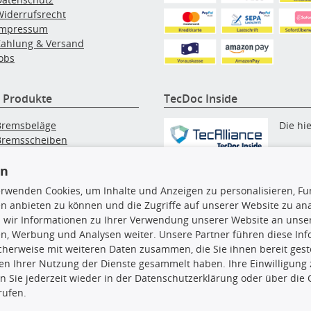
Widerrufsrecht
Impressum
Zahlung & Versand
obs
 Produkte
TecDoc Inside
Bremsbeläge
Die hi
Bremsscheiben
Innenraumfilter
angezeigten Daten, insbesonde
lfilter
en
die gesamte Datenbank, dürfen
Wischerblätter
erwenden Cookies, um Inhalte und Anzeigen zu personalisieren, Fun
nicht kopiert werden. Es ist zu
Zündkerzen
n anbieten zu können und die Zugriffe auf unserer Website zu an
unterlassen, die Daten oder die
 wir Informationen zu Ihrer Verwendung unserer Website an unsere
gesamte Datenbank ohne vorhe
n, Werbung und Analysen weiter. Unsere Partner führen diese In
Zustimmung TecDocs zu
cherweise mit weiteren Daten zusammen, die Sie ihnen bereit geste
vervielfältigen, zu verbreiten
n Ihrer Nutzung der Dienste gesammelt haben. Ihre Einwilligung
und/oder diese Handlungen du
n Sie jederzeit wieder in der Datenschutzerklärung oder über die 
Dritte ausführen zu lassen. Ein
rufen.
Zuwiderhandeln stellt eine
Urheberrechtsverletzung dar 