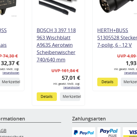
USS
BOSCH 3 397 118
HERTH+BUSS
963 Wischblatt
51305528 Stecke
lais
A963S Aerotwin
7-polig, 6 - 12 V
Scheibenwischer
 74,30 €
UVP 4,09
740/640 mm
32,37 €
1,93
esetzl. MwSt., zzgl.
inkl. gesetzl. MwSt., z
UVP 161,84 €
Versandkosten
Versandkos
57,01 €
Merkzettel
Details
Merkzet
inkl. gesetzl. MwSt., zzgl.
Versandkosten
Details
Merkzettel
ormationen
Zahlungsarten
AGB
Datenschutz