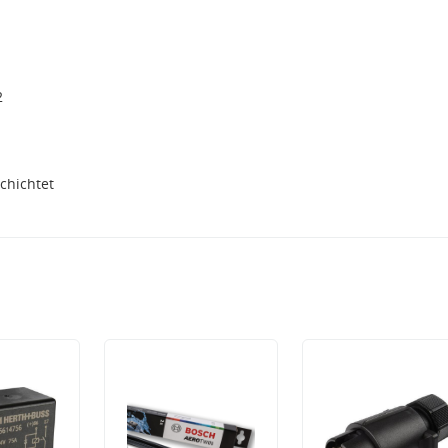
2
0
chichtet