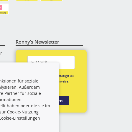
Ronny’s Newsletter
er
re
Mit der Anmeldung bestätigst du
ktionen für soziale
unsere
Datenschutzhinweise.
alysieren. Außerdem
(*Pflichtfeld)
 Partner für soziale
rige
formationen
Anmelden
llt haben oder die sie im
 zur Cookie-Nutzung
rch
Cookie-Einstellungen
und