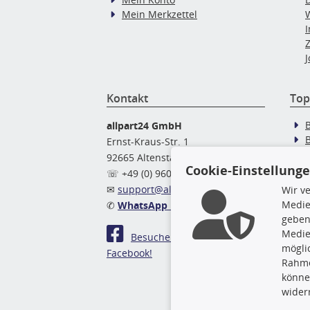
Mein Merkzettel
J
Kontakt
Top
allpart24 GmbH
Ernst-Kraus-Str. 1
92665 Altenstadt
Ö
Cookie-Einstellung
☏ +49 (0) 9602 / 9 42 49 46
✉
support@allpart24.de
Wir v
Medie
✆
WhatsApp Nachricht
geben
Medie
Besuchen Sie uns auf
mögli
Facebook!
Rahme
könne
wider