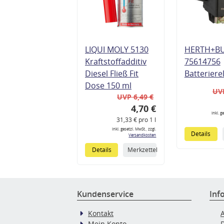
LIQUI MOLY 5130
HERTH+B
Kraftstoffadditiv
75614756
Diesel Fließ Fit
Batteriere
Dose 150 ml
UVP
UVP 6,49 €
4,70 €
inkl. g
31,33 € pro 1 l
inkl. gesetzl. MwSt., zzgl.
Details
Versandkosten
Details
Merkzettel
Kundenservice
Inf
Kontakt
Mein Konto