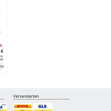
r
 €
 €
zgl.
ten
tel
Versandarten