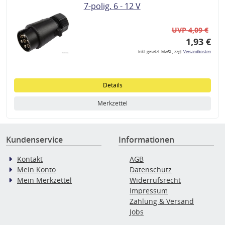
7-polig, 6 - 12 V
UVP 4,09 €
1,93 €
inkl. gesetzl. MwSt., zzgl.
Versandkosten
Details
Merkzettel
Kundenservice
Informationen
Kontakt
AGB
Mein Konto
Datenschutz
Mein Merkzettel
Widerrufsrecht
Impressum
Zahlung & Versand
Jobs