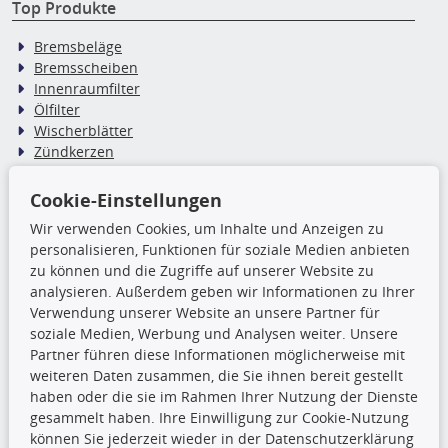
Top Produkte
Bremsbeläge
Bremsscheiben
Innenraumfilter
Ölfilter
Wischerblätter
Zündkerzen
Cookie-Einstellungen
TecDoc Inside
Wir verwenden Cookies, um Inhalte und Anzeigen zu
Die hier angezeigten Daten,
personalisieren, Funktionen für soziale Medien anbieten
insbesondere die gesamte Datenbank,
zu können und die Zugriffe auf unserer Website zu
dürfen nicht kopiert werden. Es ist zu
analysieren. Außerdem geben wir Informationen zu Ihrer
unterlassen, die Daten oder die gesamte Datenbank ohne
Verwendung unserer Website an unsere Partner für
vorherige Zustimmung TecDocs zu vervielfältigen, zu
soziale Medien, Werbung und Analysen weiter. Unsere
verbreiten und/oder diese Handlungen durch Dritte ausführen
Partner führen diese Informationen möglicherweise mit
zu lassen. Ein Zuwiderhandeln stellt eine
weiteren Daten zusammen, die Sie ihnen bereit gestellt
Urheberrechtsverletzung dar und wird verfolgt.
haben oder die sie im Rahmen Ihrer Nutzung der Dienste
gesammelt haben. Ihre Einwilligung zur Cookie-Nutzung
können Sie jederzeit wieder in der Datenschutzerklärung