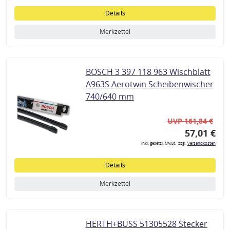
Details
Merkzettel
BOSCH 3 397 118 963 Wischblatt
A963S Aerotwin Scheibenwischer
740/640 mm
UVP 161,84 €
57,01 €
inkl. gesetzl. MwSt., zzgl.
Versandkosten
Details
Merkzettel
HERTH+BUSS 51305528 Stecker