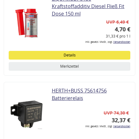
Kraftstoffadditiv Diesel Fließ Fit
Dose 150 ml
UVP 6,49 €
4,70 €
31,33 € pro 1 l
inkl. gesetzl. MwSt., zzgl.
Versandkosten
Details
Merkzettel
HERTH+BUSS 75614756
Batterierelais
UVP 74,30 €
32,37 €
inkl. gesetzl. MwSt., zzgl.
Versandkosten