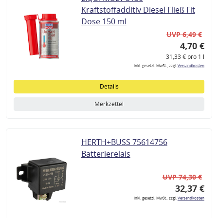
Kraftstoffadditiv Diesel Fließ Fit
Dose 150 ml
UVP 6,49 €
4,70 €
31,33 € pro 1 l
inkl. gesetzl. MwSt., zzgl.
Versandkosten
Details
Merkzettel
HERTH+BUSS 75614756
Batterierelais
UVP 74,30 €
32,37 €
inkl. gesetzl. MwSt., zzgl.
Versandkosten