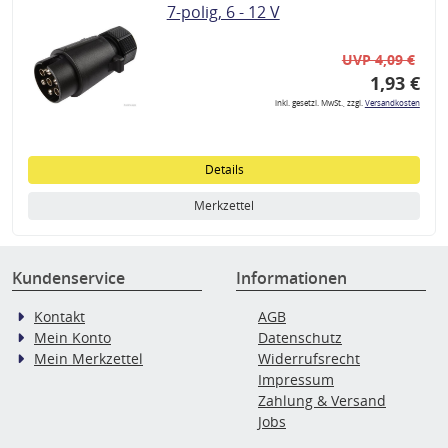
7-polig, 6 - 12 V
UVP 4,09 €
1,93 €
inkl. gesetzl. MwSt., zzgl.
Versandkosten
Details
Merkzettel
Kundenservice
Informationen
Kontakt
AGB
Mein Konto
Datenschutz
Mein Merkzettel
Widerrufsrecht
Impressum
Zahlung & Versand
Jobs