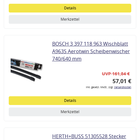
Details
Merkzettel
BOSCH 3 397 118 963 Wischblatt
A963S Aerotwin Scheibenwischer
740/640 mm
UVP 161,84 €
57,01 €
inkl. gesetzl. MwSt., zzgl.
Versandkosten
Details
Merkzettel
HERTH+BUSS 51305528 Stecker