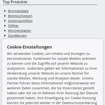
Top Produkte
Bremsbeläge
Bremsscheiben
Innenraumfilter
Ölfilter
Wischerblätter
Zündkerzen
Cookie-Einstellungen
TecDoc Inside
Wir verwenden Cookies, um Inhalte und Anzeigen zu
Die hier angezeigten Daten,
personalisieren, Funktionen für soziale Medien anbieten
insbesondere die gesamte Datenbank,
zu können und die Zugriffe auf unserer Website zu
dürfen nicht kopiert werden. Es ist zu
analysieren. Außerdem geben wir Informationen zu Ihrer
unterlassen, die Daten oder die gesamte Datenbank ohne
Verwendung unserer Website an unsere Partner für
vorherige Zustimmung TecDocs zu vervielfältigen, zu
soziale Medien, Werbung und Analysen weiter. Unsere
verbreiten und/oder diese Handlungen durch Dritte ausführen
Partner führen diese Informationen möglicherweise mit
zu lassen. Ein Zuwiderhandeln stellt eine
weiteren Daten zusammen, die Sie ihnen bereit gestellt
Urheberrechtsverletzung dar und wird verfolgt.
haben oder die sie im Rahmen Ihrer Nutzung der Dienste
gesammelt haben. Ihre Einwilligung zur Cookie-Nutzung
können Sie jederzeit wieder in der Datenschutzerklärung