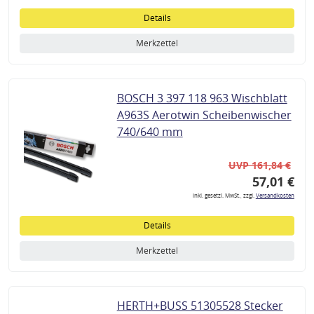
Details
Merkzettel
BOSCH 3 397 118 963 Wischblatt
A963S Aerotwin Scheibenwischer
740/640 mm
UVP 161,84 €
57,01 €
inkl. gesetzl. MwSt., zzgl.
Versandkosten
Details
Merkzettel
HERTH+BUSS 51305528 Stecker