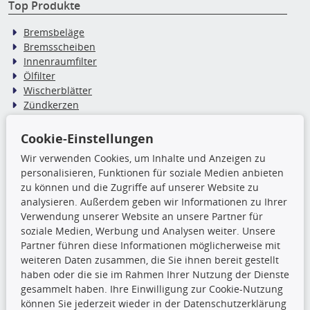
Top Produkte
Bremsbeläge
Bremsscheiben
Innenraumfilter
Ölfilter
Wischerblätter
Zündkerzen
Cookie-Einstellungen
TecDoc Inside
Wir verwenden Cookies, um Inhalte und Anzeigen zu
Die hier angezeigten Daten,
personalisieren, Funktionen für soziale Medien anbieten
insbesondere die gesamte Datenbank,
zu können und die Zugriffe auf unserer Website zu
dürfen nicht kopiert werden. Es ist zu
analysieren. Außerdem geben wir Informationen zu Ihrer
unterlassen, die Daten oder die gesamte Datenbank ohne
Verwendung unserer Website an unsere Partner für
vorherige Zustimmung TecDocs zu vervielfältigen, zu
soziale Medien, Werbung und Analysen weiter. Unsere
verbreiten und/oder diese Handlungen durch Dritte ausführen
Partner führen diese Informationen möglicherweise mit
zu lassen. Ein Zuwiderhandeln stellt eine
weiteren Daten zusammen, die Sie ihnen bereit gestellt
Urheberrechtsverletzung dar und wird verfolgt.
haben oder die sie im Rahmen Ihrer Nutzung der Dienste
gesammelt haben. Ihre Einwilligung zur Cookie-Nutzung
können Sie jederzeit wieder in der Datenschutzerklärung