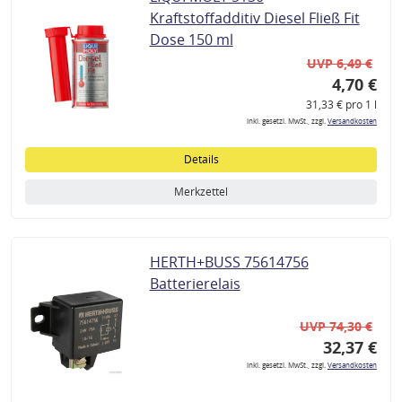
Kraftstoffadditiv Diesel Fließ Fit
Dose 150 ml
UVP 6,49 €
4,70 €
31,33 € pro 1 l
inkl. gesetzl. MwSt., zzgl.
Versandkosten
Details
Merkzettel
HERTH+BUSS 75614756
Batterierelais
UVP 74,30 €
32,37 €
inkl. gesetzl. MwSt., zzgl.
Versandkosten