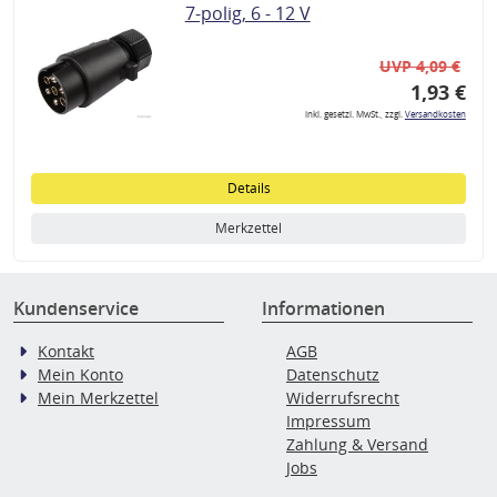
7-polig, 6 - 12 V
UVP 4,09 €
1,93 €
inkl. gesetzl. MwSt., zzgl.
Versandkosten
Details
Merkzettel
Kundenservice
Informationen
Kontakt
AGB
Mein Konto
Datenschutz
Mein Merkzettel
Widerrufsrecht
Impressum
Zahlung & Versand
Jobs