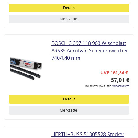
Details
Merkzettel
BOSCH 3 397 118 963 Wischblatt
A963S Aerotwin Scheibenwischer
740/640 mm
UVP 161,84 €
57,01 €
inkl. gesetzl. MwSt., zzgl.
Versandkosten
Details
Merkzettel
HERTH+BUSS 51305528 Stecker