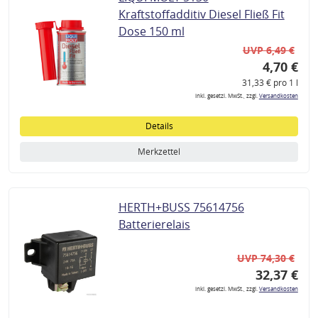
Kraftstoffadditiv Diesel Fließ Fit
Dose 150 ml
UVP 6,49 €
4,70 €
31,33 € pro 1 l
inkl. gesetzl. MwSt., zzgl.
Versandkosten
Details
Merkzettel
HERTH+BUSS 75614756
Batterierelais
UVP 74,30 €
32,37 €
inkl. gesetzl. MwSt., zzgl.
Versandkosten