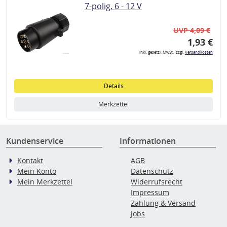
7-polig, 6 - 12 V
UVP 4,09 €
1,93 €
inkl. gesetzl. MwSt., zzgl.
Versandkosten
Details
Merkzettel
Kundenservice
Informationen
Kontakt
AGB
Mein Konto
Datenschutz
Mein Merkzettel
Widerrufsrecht
Impressum
Zahlung & Versand
Jobs