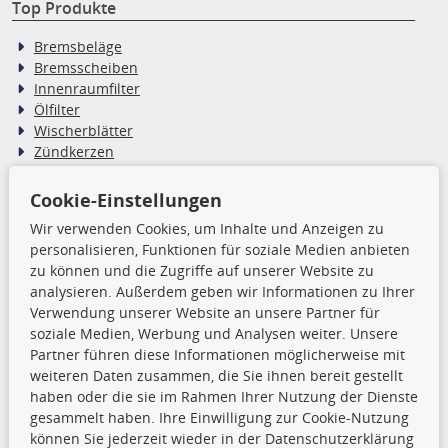
Top Produkte
Bremsbeläge
Bremsscheiben
Innenraumfilter
Ölfilter
Wischerblätter
Zündkerzen
Cookie-Einstellungen
TecDoc Inside
Wir verwenden Cookies, um Inhalte und Anzeigen zu
Die hier angezeigten Daten,
personalisieren, Funktionen für soziale Medien anbieten
insbesondere die gesamte Datenbank,
zu können und die Zugriffe auf unserer Website zu
dürfen nicht kopiert werden. Es ist zu
analysieren. Außerdem geben wir Informationen zu Ihrer
unterlassen, die Daten oder die gesamte Datenbank ohne
Verwendung unserer Website an unsere Partner für
vorherige Zustimmung TecDocs zu vervielfältigen, zu
soziale Medien, Werbung und Analysen weiter. Unsere
verbreiten und/oder diese Handlungen durch Dritte ausführen
Partner führen diese Informationen möglicherweise mit
zu lassen. Ein Zuwiderhandeln stellt eine
weiteren Daten zusammen, die Sie ihnen bereit gestellt
Urheberrechtsverletzung dar und wird verfolgt.
haben oder die sie im Rahmen Ihrer Nutzung der Dienste
gesammelt haben. Ihre Einwilligung zur Cookie-Nutzung
können Sie jederzeit wieder in der Datenschutzerklärung