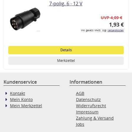
7-polig, 6 - 12 V
UVP 4,09 €
1,93 €
inkl. gesetzl. MwSt., zzgl.
Versandkosten
Details
Merkzettel
Kundenservice
Informationen
Kontakt
AGB
Mein Konto
Datenschutz
Mein Merkzettel
Widerrufsrecht
Impressum
Zahlung & Versand
Jobs