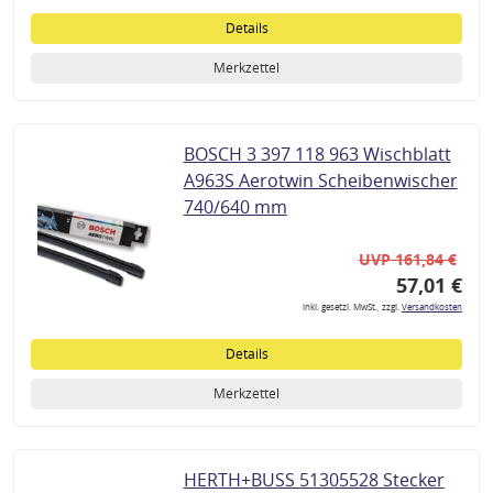
Details
Merkzettel
BOSCH 3 397 118 963 Wischblatt
A963S Aerotwin Scheibenwischer
740/640 mm
UVP 161,84 €
57,01 €
inkl. gesetzl. MwSt., zzgl.
Versandkosten
Details
Merkzettel
HERTH+BUSS 51305528 Stecker