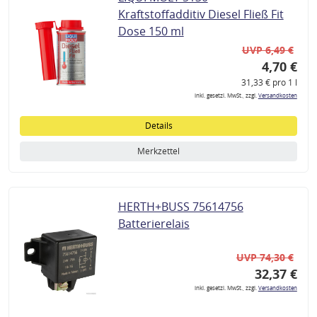
Kraftstoffadditiv Diesel Fließ Fit
Dose 150 ml
UVP 6,49 €
4,70 €
31,33 € pro 1 l
inkl. gesetzl. MwSt., zzgl.
Versandkosten
Details
Merkzettel
HERTH+BUSS 75614756
Batterierelais
UVP 74,30 €
32,37 €
inkl. gesetzl. MwSt., zzgl.
Versandkosten