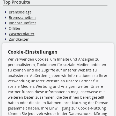
Top Produkte
Bremsbeläge
Bremsscheiben
Innenraumfilter
Ölfilter
Wischerblätter
Zündkerzen
Cookie-Einstellungen
TecDoc Inside
Wir verwenden Cookies, um Inhalte und Anzeigen zu
Die hier angezeigten Daten,
personalisieren, Funktionen für soziale Medien anbieten
insbesondere die gesamte Datenbank,
zu können und die Zugriffe auf unserer Website zu
dürfen nicht kopiert werden. Es ist zu
analysieren. Außerdem geben wir Informationen zu Ihrer
unterlassen, die Daten oder die gesamte Datenbank ohne
Verwendung unserer Website an unsere Partner für
vorherige Zustimmung TecDocs zu vervielfältigen, zu
soziale Medien, Werbung und Analysen weiter. Unsere
verbreiten und/oder diese Handlungen durch Dritte ausführen
Partner führen diese Informationen möglicherweise mit
zu lassen. Ein Zuwiderhandeln stellt eine
weiteren Daten zusammen, die Sie ihnen bereit gestellt
Urheberrechtsverletzung dar und wird verfolgt.
haben oder die sie im Rahmen Ihrer Nutzung der Dienste
gesammelt haben. Ihre Einwilligung zur Cookie-Nutzung
können Sie jederzeit wieder in der Datenschutzerklärung