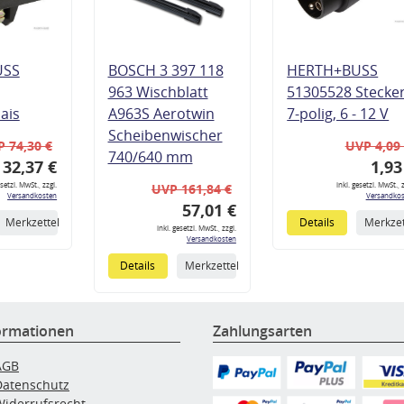
USS
BOSCH 3 397 118
HERTH+BUSS
963 Wischblatt
51305528 Stecke
lais
A963S Aerotwin
7-polig, 6 - 12 V
Scheibenwischer
 74,30 €
UVP 4,09
740/640 mm
32,37 €
1,93
esetzl. MwSt., zzgl.
inkl. gesetzl. MwSt., z
UVP 161,84 €
Versandkosten
Versandkos
57,01 €
Merkzettel
Details
Merkzet
inkl. gesetzl. MwSt., zzgl.
Versandkosten
Details
Merkzettel
ormationen
Zahlungsarten
AGB
Datenschutz
Widerrufsrecht