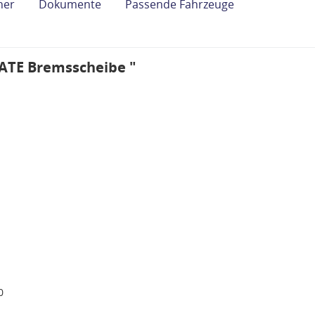
her
Dokumente
Passende Fahrzeuge
"ATE Bremsscheibe "
0