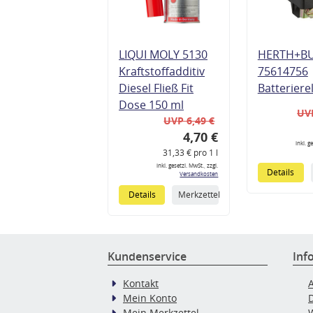
LIQUI MOLY 5130
HERTH+B
Kraftstoffadditiv
75614756
Diesel Fließ Fit
Batteriere
Dose 150 ml
UVP
UVP 6,49 €
4,70 €
inkl. g
31,33 € pro 1 l
inkl. gesetzl. MwSt., zzgl.
Details
Versandkosten
Details
Merkzettel
Kundenservice
Inf
Kontakt
Mein Konto
Mein Merkzettel