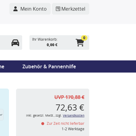
Mein Konto
Merkzettel
0
Ihr Warenkorb:
0,00 €
me
Zubehör & Pannenhilfe
UVP 170,88 €
72,63 €
inkl. gesetzl. MwSt., zzgl.
Versandkosten
Zur Zeit nicht lieferbar
n
1-2 Werktage