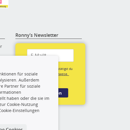
Ronny’s Newsletter
er
re
Mit der Anmeldung bestätigst du
ktionen für soziale
unsere
Datenschutzhinweise.
alysieren. Außerdem
(*Pflichtfeld)
 Partner für soziale
rige
formationen
Anmelden
llt haben oder die sie im
 zur Cookie-Nutzung
rch
Cookie-Einstellungen
und
che Cookies