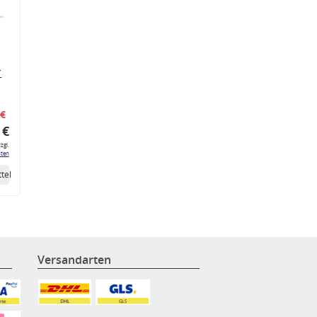
r
 €
 €
zgl.
ten
tel
Versandarten