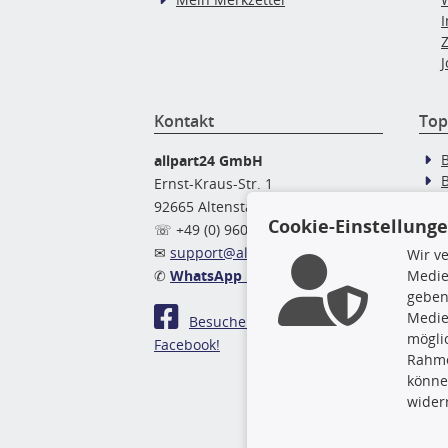
J
Kontakt
Top
allpart24 GmbH
Ernst-Kraus-Str. 1
92665 Altenstadt
Ö
Cookie-Einstellung
☏ +49 (0) 9602 / 9 42 49 46
✉
support@allpart24.de
Wir v
Medie
✆
WhatsApp Nachricht
geben
Medie
Besuchen Sie uns auf
mögli
Facebook!
Rahme
könne
wider