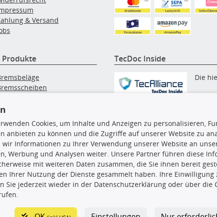
Impressum
Zahlung & Versand
obs
 Produkte
TecDoc Inside
Bremsbeläge
Die hi
Bremsscheiben
Innenraumfilter
angezeigten Daten, insbesonde
lfilter
en
die gesamte Datenbank, dürfen
Wischerblätter
erwenden Cookies, um Inhalte und Anzeigen zu personalisieren, Fun
nicht kopiert werden. Es ist zu
Zündkerzen
n anbieten zu können und die Zugriffe auf unserer Website zu an
unterlassen, die Daten oder die
 wir Informationen zu Ihrer Verwendung unserer Website an unsere
gesamte Datenbank ohne vorhe
n, Werbung und Analysen weiter. Unsere Partner führen diese In
Zustimmung TecDocs zu
cherweise mit weiteren Daten zusammen, die Sie ihnen bereit geste
vervielfältigen, zu verbreiten
n Ihrer Nutzung der Dienste gesammelt haben. Ihre Einwilligung
und/oder diese Handlungen du
n Sie jederzeit wieder in der Datenschutzerklärung oder über die 
Dritte ausführen zu lassen. Ein
rufen.
Zuwiderhandeln stellt eine
Urheberrechtsverletzung dar 
wird verfolgt.
OK
Einstellungen
Nur erforderli