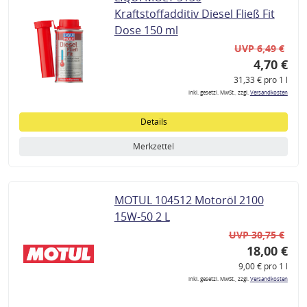
Kraftstoffadditiv Diesel Fließ Fit
Dose 150 ml
UVP 6,49 €
4,70 €
31,33 € pro 1 l
inkl. gesetzl. MwSt., zzgl.
Versandkosten
Details
Merkzettel
MOTUL 104512 Motoröl 2100
15W-50 2 L
UVP 30,75 €
18,00 €
9,00 € pro 1 l
inkl. gesetzl. MwSt., zzgl.
Versandkosten