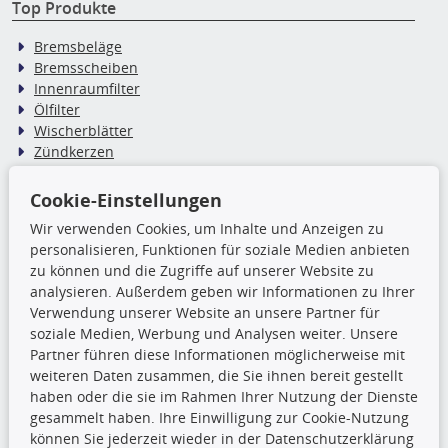
Top Produkte
Bremsbeläge
Bremsscheiben
Innenraumfilter
Ölfilter
Wischerblätter
Zündkerzen
Cookie-Einstellungen
TecDoc Inside
Wir verwenden Cookies, um Inhalte und Anzeigen zu
Die hier angezeigten Daten,
personalisieren, Funktionen für soziale Medien anbieten
insbesondere die gesamte Datenbank,
zu können und die Zugriffe auf unserer Website zu
dürfen nicht kopiert werden. Es ist zu
analysieren. Außerdem geben wir Informationen zu Ihrer
unterlassen, die Daten oder die gesamte Datenbank ohne
Verwendung unserer Website an unsere Partner für
vorherige Zustimmung TecDocs zu vervielfältigen, zu
soziale Medien, Werbung und Analysen weiter. Unsere
verbreiten und/oder diese Handlungen durch Dritte ausführen
Partner führen diese Informationen möglicherweise mit
zu lassen. Ein Zuwiderhandeln stellt eine
weiteren Daten zusammen, die Sie ihnen bereit gestellt
Urheberrechtsverletzung dar und wird verfolgt.
haben oder die sie im Rahmen Ihrer Nutzung der Dienste
gesammelt haben. Ihre Einwilligung zur Cookie-Nutzung
können Sie jederzeit wieder in der Datenschutzerklärung