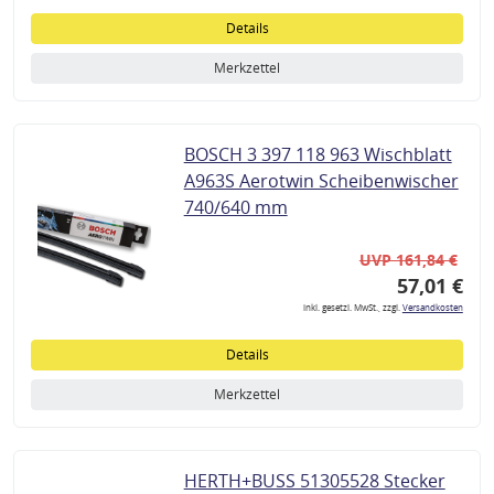
Details
Merkzettel
BOSCH 3 397 118 963 Wischblatt
A963S Aerotwin Scheibenwischer
740/640 mm
UVP 161,84 €
57,01 €
inkl. gesetzl. MwSt., zzgl.
Versandkosten
Details
Merkzettel
HERTH+BUSS 51305528 Stecker