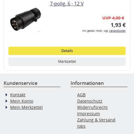
7-polig, 6 - 12 V
UVP 4,09 €
1,93 €
inkl. gesetzl. MwSt., zzgl.
Versandkosten
Details
Merkzettel
Kundenservice
Informationen
Kontakt
AGB
Mein Konto
Datenschutz
Mein Merkzettel
Widerrufsrecht
Impressum
Zahlung & Versand
Jobs