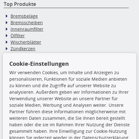
Top Produkte
Bremsbeläge
Bremsscheiben
Innenraumfilter
Ölfilter
Wischerblätter
Zündkerzen
Cookie-Einstellungen
TecDoc Inside
Wir verwenden Cookies, um Inhalte und Anzeigen zu
Die hier angezeigten Daten,
personalisieren, Funktionen für soziale Medien anbieten
insbesondere die gesamte Datenbank,
zu können und die Zugriffe auf unserer Website zu
dürfen nicht kopiert werden. Es ist zu
analysieren. Außerdem geben wir Informationen zu Ihrer
unterlassen, die Daten oder die gesamte Datenbank ohne
Verwendung unserer Website an unsere Partner für
vorherige Zustimmung TecDocs zu vervielfältigen, zu
soziale Medien, Werbung und Analysen weiter. Unsere
verbreiten und/oder diese Handlungen durch Dritte ausführen
Partner führen diese Informationen möglicherweise mit
zu lassen. Ein Zuwiderhandeln stellt eine
weiteren Daten zusammen, die Sie ihnen bereit gestellt
Urheberrechtsverletzung dar und wird verfolgt.
haben oder die sie im Rahmen Ihrer Nutzung der Dienste
gesammelt haben. Ihre Einwilligung zur Cookie-Nutzung
können Sie jederzeit wieder in der Datenschutzerklärung