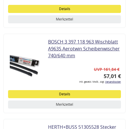
Details
Merkzettel
BOSCH 3 397 118 963 Wischblatt
A963S Aerotwin Scheibenwischer
740/640 mm
UVP 161,84 €
57,01 €
inkl. gesetzl. MwSt., zzgl.
Versandkosten
Details
Merkzettel
HERTH+BUSS 51305528 Stecker