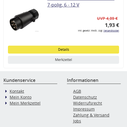
7-polig, 6 - 12 V
UVP 4,09 €
1,93 €
inkl. gesetzl. MwSt., zzgl.
Versandkosten
Details
Merkzettel
Kundenservice
Informationen
Kontakt
AGB
Mein Konto
Datenschutz
Mein Merkzettel
Widerrufsrecht
Impressum
Zahlung & Versand
Jobs