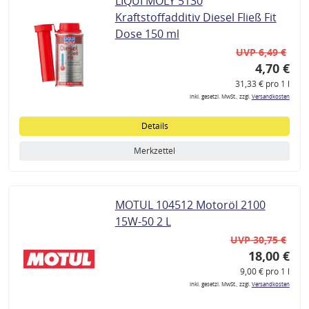
LIQUI MOLY 5130
Kraftstoffadditiv Diesel Fließ Fit
Dose 150 ml
UVP 6,49 €
4,70 €
31,33 € pro 1 l
inkl. gesetzl. MwSt., zzgl.
Versandkosten
Details
Merkzettel
MOTUL 104512 Motoröl 2100
15W-50 2 L
UVP 30,75 €
18,00 €
9,00 € pro 1 l
inkl. gesetzl. MwSt., zzgl.
Versandkosten