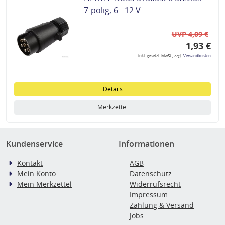
7-polig, 6 - 12 V
UVP 4,09 €
1,93 €
inkl. gesetzl. MwSt., zzgl.
Versandkosten
Details
Merkzettel
Kundenservice
Informationen
Kontakt
AGB
Mein Konto
Datenschutz
Mein Merkzettel
Widerrufsrecht
Impressum
Zahlung & Versand
Jobs