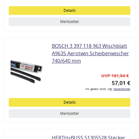
Details
Merkzettel
BOSCH 3 397 118 963 Wischblatt
A963S Aerotwin Scheibenwischer
740/640 mm
UVP 161,84 €
57,01 €
inkl. gesetzl. MwSt., zzgl.
Versandkosten
Details
Merkzettel
HERTH+BUSS 51305528 Stecker