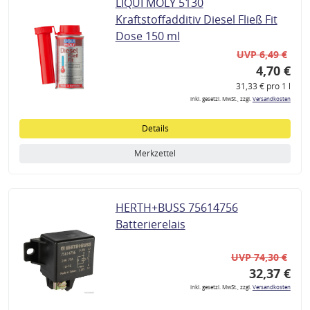
LIQUI MOLY 5130
Kraftstoffadditiv Diesel Fließ Fit
Dose 150 ml
UVP 6,49 €
4,70 €
31,33 € pro 1 l
inkl. gesetzl. MwSt., zzgl.
Versandkosten
Details
Merkzettel
HERTH+BUSS 75614756
Batterierelais
UVP 74,30 €
32,37 €
inkl. gesetzl. MwSt., zzgl.
Versandkosten