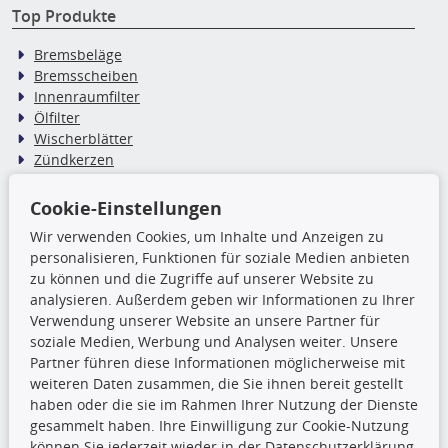
Top Produkte
Bremsbeläge
Bremsscheiben
Innenraumfilter
Ölfilter
Wischerblätter
Zündkerzen
Cookie-Einstellungen
TecDoc Inside
Wir verwenden Cookies, um Inhalte und Anzeigen zu
Die hier angezeigten Daten,
personalisieren, Funktionen für soziale Medien anbieten
insbesondere die gesamte Datenbank,
zu können und die Zugriffe auf unserer Website zu
dürfen nicht kopiert werden. Es ist zu
analysieren. Außerdem geben wir Informationen zu Ihrer
unterlassen, die Daten oder die gesamte Datenbank ohne
Verwendung unserer Website an unsere Partner für
vorherige Zustimmung TecDocs zu vervielfältigen, zu
soziale Medien, Werbung und Analysen weiter. Unsere
verbreiten und/oder diese Handlungen durch Dritte ausführen
Partner führen diese Informationen möglicherweise mit
zu lassen. Ein Zuwiderhandeln stellt eine
weiteren Daten zusammen, die Sie ihnen bereit gestellt
Urheberrechtsverletzung dar und wird verfolgt.
haben oder die sie im Rahmen Ihrer Nutzung der Dienste
gesammelt haben. Ihre Einwilligung zur Cookie-Nutzung
können Sie jederzeit wieder in der Datenschutzerklärung