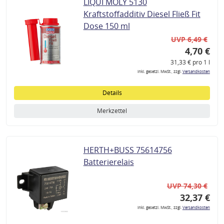
LIQUI MOLY 5130
Kraftstoffadditiv Diesel Fließ Fit
Dose 150 ml
UVP 6,49 €
4,70 €
31,33 € pro 1 l
inkl. gesetzl. MwSt., zzgl.
Versandkosten
Details
Merkzettel
HERTH+BUSS 75614756
Batterierelais
UVP 74,30 €
32,37 €
inkl. gesetzl. MwSt., zzgl.
Versandkosten