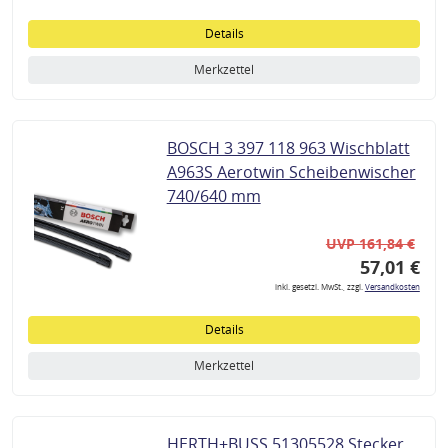
Details
Merkzettel
BOSCH 3 397 118 963 Wischblatt
A963S Aerotwin Scheibenwischer
740/640 mm
UVP 161,84 €
57,01 €
inkl. gesetzl. MwSt., zzgl.
Versandkosten
Details
Merkzettel
HERTH+BUSS 51305528 Stecker