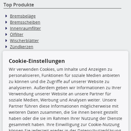
Top Produkte
Bremsbeläge
Bremsscheiben
Innenraumfilter
Ölfilter
Wischerblätter
Zündkerzen
Cookie-Einstellungen
TecDoc Inside
Wir verwenden Cookies, um Inhalte und Anzeigen zu
Die hier angezeigten Daten,
personalisieren, Funktionen für soziale Medien anbieten
insbesondere die gesamte Datenbank,
zu können und die Zugriffe auf unserer Website zu
dürfen nicht kopiert werden. Es ist zu
analysieren. Außerdem geben wir Informationen zu Ihrer
unterlassen, die Daten oder die gesamte Datenbank ohne
Verwendung unserer Website an unsere Partner für
vorherige Zustimmung TecDocs zu vervielfältigen, zu
soziale Medien, Werbung und Analysen weiter. Unsere
verbreiten und/oder diese Handlungen durch Dritte ausführen
Partner führen diese Informationen möglicherweise mit
zu lassen. Ein Zuwiderhandeln stellt eine
weiteren Daten zusammen, die Sie ihnen bereit gestellt
Urheberrechtsverletzung dar und wird verfolgt.
haben oder die sie im Rahmen Ihrer Nutzung der Dienste
gesammelt haben. Ihre Einwilligung zur Cookie-Nutzung
können Sie jederzeit wieder in der Datenschutzerklärung