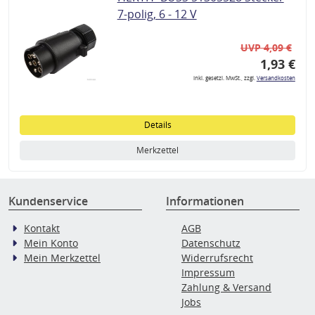
7-polig, 6 - 12 V
UVP 4,09 €
1,93 €
inkl. gesetzl. MwSt., zzgl.
Versandkosten
Details
Merkzettel
Kundenservice
Informationen
Kontakt
AGB
Mein Konto
Datenschutz
Mein Merkzettel
Widerrufsrecht
Impressum
Zahlung & Versand
Jobs