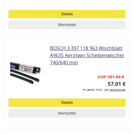
Details
Merkzettel
BOSCH 3 397 118 963 Wischblatt
A963S Aerotwin Scheibenwischer
740/640 mm
UVP 161,84 €
57,01 €
inkl. gesetzl. MwSt., zzgl.
Versandkosten
Details
Merkzettel