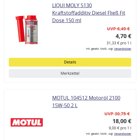
LIQUI MOLY 5130
Kraftstoffadditiv Diesel Fließ Fit
Dose 150 ml
UVP 6,49 €
4,70 €
31,33 € pro 1 l
inkl. gesetzl. MwSt., zzgl.
Versandkosten
Details
Merkzettel
MOTUL 104512 Motoröl 2100
15W-50 2 L
UVP 30,75 €
18,00 €
9,00 € pro 1 l
inkl. gesetzl. MwSt., zzgl.
Versandkosten