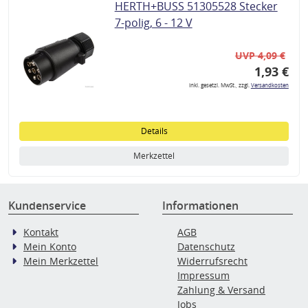
HERTH+BUSS 51305528 Stecker
7-polig, 6 - 12 V
UVP 4,09 €
1,93 €
inkl. gesetzl. MwSt., zzgl.
Versandkosten
Details
Merkzettel
Kundenservice
Informationen
Kontakt
AGB
Mein Konto
Datenschutz
Mein Merkzettel
Widerrufsrecht
Impressum
Zahlung & Versand
Jobs