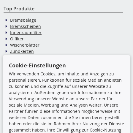
Top Produkte
Bremsbeläge
Bremsscheiben
Innenraumfilter
Ölfilter
Wischerblätter
Zündkerzen
Cookie-Einstellungen
TecDoc Inside
Wir verwenden Cookies, um Inhalte und Anzeigen zu
personalisieren, Funktionen für soziale Medien anbieten
Die hier angezeigten Daten,
zu können und die Zugriffe auf unserer Website zu
insbesondere die gesamte Datenbank,
analysieren. Außerdem geben wir Informationen zu Ihrer
dürfen nicht kopiert werden. Es ist zu
Verwendung unserer Website an unsere Partner für
unterlassen, die Daten oder die gesamte Datenbank ohne
soziale Medien, Werbung und Analysen weiter. Unsere
vorherige Zustimmung TecDocs zu vervielfältigen, zu
Partner führen diese Informationen möglicherweise mit
verbreiten und/oder diese Handlungen durch Dritte ausführen
weiteren Daten zusammen, die Sie ihnen bereit gestellt
zu lassen. Ein Zuwiderhandeln stellt eine
haben oder die sie im Rahmen Ihrer Nutzung der Dienste
Urheberrechtsverletzung dar und wird verfolgt.
gesammelt haben. Ihre Einwilligung zur Cookie-Nutzung