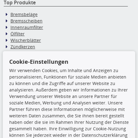
Top Produkte
Bremsbeläge
Bremsscheiben
Innenraumfilter
Ölfilter
Wischerblätter
Zündkerzen
Cookie-Einstellungen
TecDoc Inside
Wir verwenden Cookies, um Inhalte und Anzeigen zu
Die hier angezeigten Daten,
personalisieren, Funktionen für soziale Medien anbieten
insbesondere die gesamte Datenbank,
zu können und die Zugriffe auf unserer Website zu
dürfen nicht kopiert werden. Es ist zu
analysieren. Außerdem geben wir Informationen zu Ihrer
unterlassen, die Daten oder die gesamte Datenbank ohne
Verwendung unserer Website an unsere Partner für
vorherige Zustimmung TecDocs zu vervielfältigen, zu
soziale Medien, Werbung und Analysen weiter. Unsere
verbreiten und/oder diese Handlungen durch Dritte ausführen
Partner führen diese Informationen möglicherweise mit
zu lassen. Ein Zuwiderhandeln stellt eine
weiteren Daten zusammen, die Sie ihnen bereit gestellt
Urheberrechtsverletzung dar und wird verfolgt.
haben oder die sie im Rahmen Ihrer Nutzung der Dienste
gesammelt haben. Ihre Einwilligung zur Cookie-Nutzung
können Sie jederzeit wieder in der Datenschutzerklärung