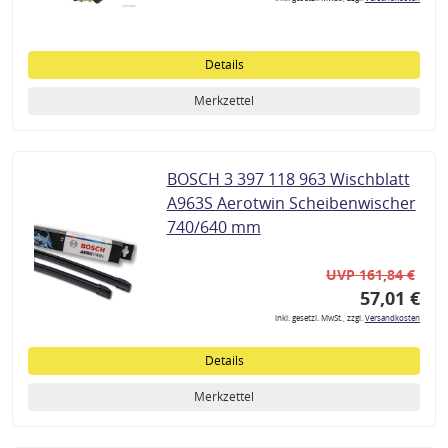
Details
Merkzettel
BOSCH 3 397 118 963 Wischblatt
A963S Aerotwin Scheibenwischer
740/640 mm
UVP 161,84 €
57,01 €
inkl. gesetzl. MwSt., zzgl.
Versandkosten
Details
Merkzettel