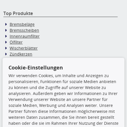
Top Produkte
Bremsbeläge
Bremsscheiben
Innenraumfilter
Ölfilter
Wischerblätter
Zündkerzen
Cookie-Einstellungen
TecDoc Inside
Wir verwenden Cookies, um Inhalte und Anzeigen zu
personalisieren, Funktionen für soziale Medien anbieten
Die hier angezeigten Daten,
zu können und die Zugriffe auf unserer Website zu
insbesondere die gesamte Datenbank,
analysieren. Außerdem geben wir Informationen zu Ihrer
dürfen nicht kopiert werden. Es ist zu
Verwendung unserer Website an unsere Partner für
unterlassen, die Daten oder die gesamte Datenbank ohne
soziale Medien, Werbung und Analysen weiter. Unsere
vorherige Zustimmung TecDocs zu vervielfältigen, zu
Partner führen diese Informationen möglicherweise mit
verbreiten und/oder diese Handlungen durch Dritte ausführen
weiteren Daten zusammen, die Sie ihnen bereit gestellt
zu lassen. Ein Zuwiderhandeln stellt eine
haben oder die sie im Rahmen Ihrer Nutzung der Dienste
Urheberrechtsverletzung dar und wird verfolgt.