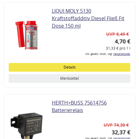
LIQUI MOLY 5130
Kraftstoffadditiv Diesel Fließ Fit
Dose 150 ml
UVP 6,49 €
4,70 €
31,33 € pro 1 l
inkl. gesetzl. MwSt., zzgl.
Versandkosten
Details
Merkzettel
HERTH+BUSS 75614756
Batterierelais
UVP 74,30 €
32,37 €
inkl. gesetzl. MwSt., zzgl.
Versandkosten