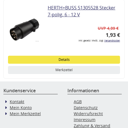
HERTH+BUSS 51305528 Stecker
7-polig, 6 - 12 V
UVP 4,09 €
1,93 €
inkl. gesetzl. MwSt., zzgl.
Versandkosten
Details
Merkzettel
Kundenservice
Informationen
Kontakt
AGB
Mein Konto
Datenschutz
Mein Merkzettel
Widerrufsrecht
Impressum
Zahlung & Versand