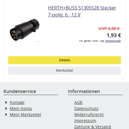
HERTH+BUSS 51305528 Stecker
7-polig, 6 - 12 V
UVP 4,09 €
1,93 €
inkl. gesetzl. MwSt., zzgl.
Versandkosten
Details
Merkzettel
Kundenservice
Informationen
Kontakt
AGB
Mein Konto
Datenschutz
Mein Merkzettel
Widerrufsrecht
Impressum
Zahlung & Versand