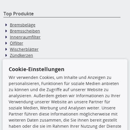
Top Produkte
Bremsbeläge
Bremsscheiben
Innenraumfilter
Ölfilter
Wischerblätter
Zündkerzen
Cookie-Einstellungen
TecDoc Inside
Wir verwenden Cookies, um Inhalte und Anzeigen zu
personalisieren, Funktionen für soziale Medien anbieten
Die hier angezeigten Daten,
zu können und die Zugriffe auf unserer Website zu
insbesondere die gesamte Datenbank,
analysieren. Außerdem geben wir Informationen zu Ihrer
dürfen nicht kopiert werden. Es ist zu
Verwendung unserer Website an unsere Partner für
unterlassen, die Daten oder die gesamte Datenbank ohne
soziale Medien, Werbung und Analysen weiter. Unsere
vorherige Zustimmung TecDocs zu vervielfältigen, zu
Partner führen diese Informationen möglicherweise mit
verbreiten und/oder diese Handlungen durch Dritte ausführen
weiteren Daten zusammen, die Sie ihnen bereit gestellt
zu lassen. Ein Zuwiderhandeln stellt eine
haben oder die sie im Rahmen Ihrer Nutzung der Dienste
Urheberrechtsverletzung dar und wird verfolgt.