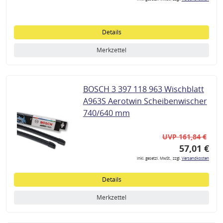
Details
Merkzettel
BOSCH 3 397 118 963 Wischblatt
A963S Aerotwin Scheibenwischer
740/640 mm
UVP 161,84 €
57,01 €
inkl. gesetzl. MwSt., zzgl.
Versandkosten
Details
Merkzettel