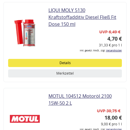
LIQUI MOLY 5130
Kraftstoffadditiv Diesel Fließ Fit
Dose 150 ml
UVP 6,49 €
4,70 €
31,33 € pro 1 l
inkl. gesetzl. MwSt., zzgl.
Versandkosten
Details
Merkzettel
MOTUL 104512 Motoröl 2100
15W-50 2 L
UVP 30,75 €
18,00 €
9,00 € pro 1 l
inkl. gesetzl. MwSt., zzgl.
Versandkosten