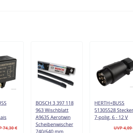
USS
BOSCH 3 397 118
HERTH+BUSS
963 Wischblatt
51305528 Stecke
lais
A963S Aerotwin
7-polig, 6 - 12 V
Scheibenwischer
 74,30 €
UVP 4,09
740/640 mm