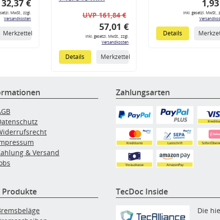
32,37 €
1,93
esetzl. MwSt., zzgl.
inkl. gesetzl. MwSt., z
UVP 161,84 €
Versandkosten
Versandkos
57,01 €
Merkzettel
Details
Merkzet
inkl. gesetzl. MwSt., zzgl.
Versandkosten
Details
Merkzettel
ormationen
Zahlungsarten
AGB
Datenschutz
Widerrufsrecht
Impressum
Zahlung & Versand
obs
 Produkte
TecDoc Inside
Bremsbeläge
Die hi