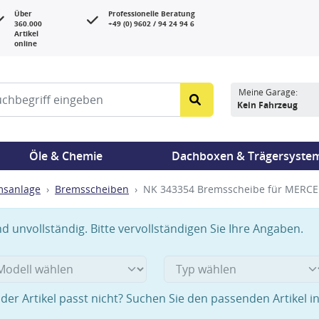
Über
Professionelle Beratung
360.000
+49 (0) 9602 / 94 24 94 6
Artikel
online
Meine Garage:
Kein Fahrzeug
Öle & Chemie
Dachboxen & Trägersyste
msanlage
Bremsscheiben
NK 343354 Bremsscheibe für MERC
 unvollständig. Bitte vervollständigen Sie Ihre Angaben.
der Artikel passt nicht? Suchen Sie den passenden Artikel i