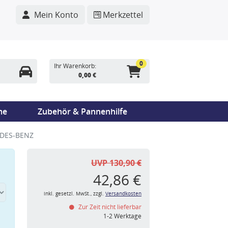
Mein Konto
Merkzettel
0
Ihr Warenkorb:
0,00 €
me
Zubehör & Pannenhilfe
EDES-BENZ
UVP 130,90 €
42,86 €
inkl. gesetzl. MwSt., zzgl.
Versandkosten
Zur Zeit nicht lieferbar
n
1-2 Werktage