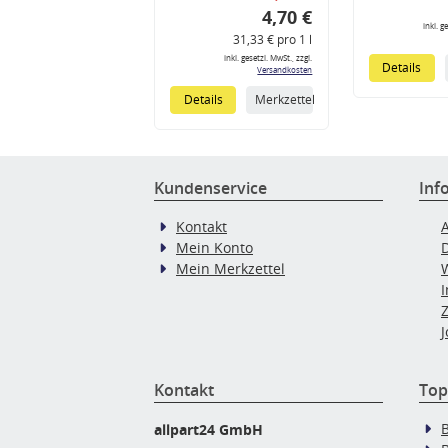
4,70 €
inkl. g
31,33 € pro 1 l
inkl. gesetzl. MwSt., zzgl.
Details
Versandkosten
Details
Merkzettel
Kundenservice
Inf
Kontakt
Mein Konto
Mein Merkzettel
J
Kontakt
Top
allpart24 GmbH