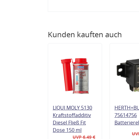
Kunden kauften auch
LIQUI MOLY 5130
HERTH+B
Kraftstoffadditiv
75614756
Diesel Fließ Fit
Batteriere
Dose 150 ml
UVP
UVP 6,49 €