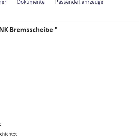
her
Dokumente
Passende Fahrzeuge
"NK Bremsscheibe "
5
chichtet