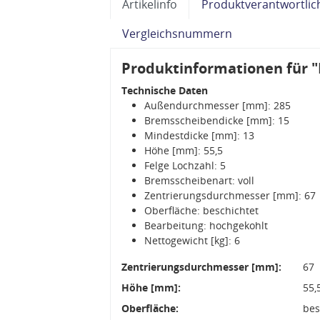
Artikelinfo
Produktverantwortlic
Vergleichsnummern
Produktinformationen für 
Technische Daten
Außendurchmesser [mm]: 285
Bremsscheibendicke [mm]: 15
Mindestdicke [mm]: 13
Höhe [mm]: 55,5
Felge Lochzahl: 5
Bremsscheibenart: voll
Zentrierungsdurchmesser [mm]: 67
Oberfläche: beschichtet
Bearbeitung: hochgekohlt
Nettogewicht [kg]: 6
Zentrierungsdurchmesser [mm]:
67
Höhe [mm]:
55,
Oberfläche:
bes