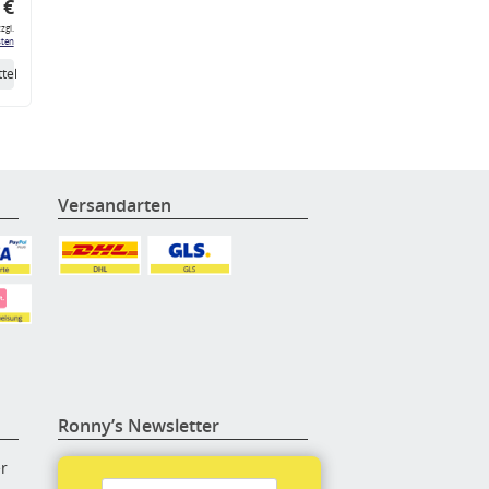
 €
zgl.
ten
tel
Versandarten
Ronny’s Newsletter
er