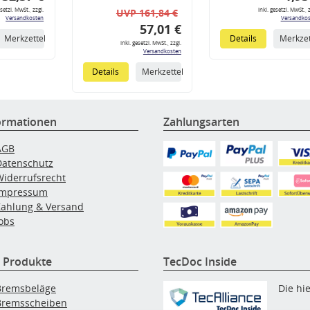
esetzl. MwSt., zzgl.
inkl. gesetzl. MwSt., z
UVP 161,84 €
Versandkosten
Versandkos
57,01 €
Merkzettel
Details
Merkzet
inkl. gesetzl. MwSt., zzgl.
Versandkosten
Details
Merkzettel
ormationen
Zahlungsarten
AGB
Datenschutz
Widerrufsrecht
Impressum
Zahlung & Versand
obs
 Produkte
TecDoc Inside
Bremsbeläge
Die hi
Bremsscheiben