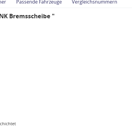
her
Passende Fahrzeuge
Vergleichsnummern
"NK Bremsscheibe "
0
chichtet