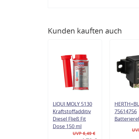
Kunden kauften auch
LIQUI MOLY 5130
HERTH+B
Kraftstoffadditiv
75614756
Diesel Fließ Fit
Batteriere
Dose 150 ml
UVP
UVP 6,49 €