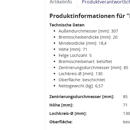
Artikelinfo
Produktverantwortlic
Produktinformationen für 
Technische Daten
Außendurchmesser [mm]: 307
Bremsscheibendicke [mm]: 20
Mindestdicke [mm]: 18,4
Höhe [mm]: 71
Felge Lochzahl: 5
Bremsscheibenart: belüftet
Zentrierungsdurchmesser [mm]: 85
Lochkreis-Ø [mm]: 130
Oberfläche: beschichtet
Nettogewicht [kg]: 6,57
Zentrierungsdurchmesser [mm]:
85
Höhe [mm]:
71
Lochkreis-Ø [mm]:
13
Oberfläche:
bes