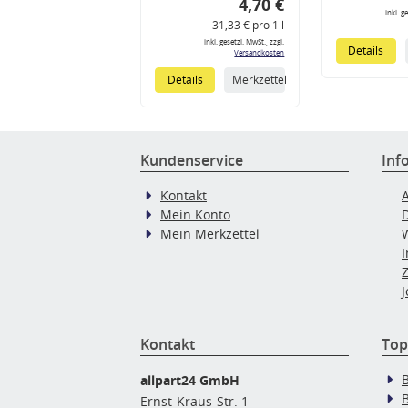
4,70 €
inkl. g
31,33 € pro 1 l
inkl. gesetzl. MwSt., zzgl.
Details
Versandkosten
Details
Merkzettel
Kundenservice
Inf
Kontakt
Mein Konto
Mein Merkzettel
J
Kontakt
Top
allpart24 GmbH
Ernst-Kraus-Str. 1