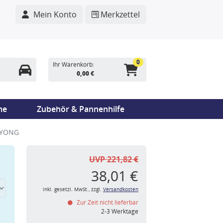
Mein Konto
Merkzettel
0
Ihr Warenkorb:
0,00 €
me
Zubehör & Pannenhilfe
GYONG
UVP 221,82 €
38,01 €
inkl. gesetzl. MwSt., zzgl.
Versandkosten
Zur Zeit nicht lieferbar
n
2-3 Werktage