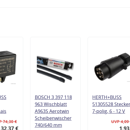
USS
BOSCH 3 397 118
HERTH+BUSS
963 Wischblatt
51305528 Stecke
lais
A963S Aerotwin
7-polig, 6 - 12 V
Scheibenwischer
 74,30 €
UVP 4,09
740/640 mm
32,37 €
1,93