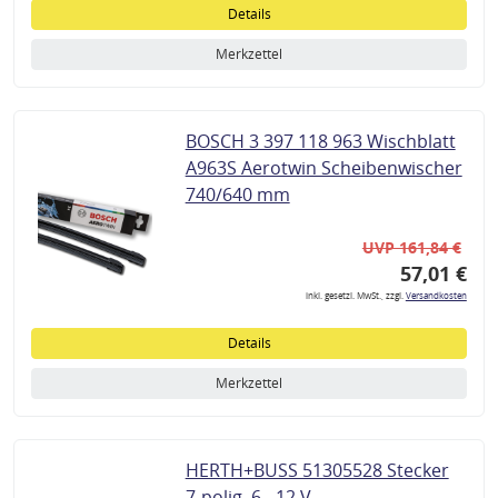
Details
Merkzettel
BOSCH 3 397 118 963 Wischblatt
A963S Aerotwin Scheibenwischer
740/640 mm
UVP 161,84 €
57,01 €
inkl. gesetzl. MwSt., zzgl.
Versandkosten
Details
Merkzettel
HERTH+BUSS 51305528 Stecker
7-polig, 6 - 12 V