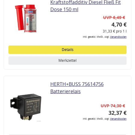
Kraftstoffadditiv Diesel Fließ Fit
Dose 150 ml
UVP 6,49 €
4,70 €
31,33 € pro 1 l
inkl. gesetzl. MwSt., zzgl.
Versandkosten
Details
Merkzettel
HERTH+BUSS 75614756
Batterierelais
UVP 74,30 €
32,37 €
inkl. gesetzl. MwSt., zzgl.
Versandkosten