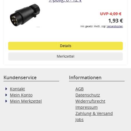
UVP 4,09 €
1,93 €
inkl. gesetzl. MwSt., zzgl.
Versandkosten
Details
Merkzettel
Kundenservice
Informationen
Kontakt
AGB
Mein Konto
Datenschutz
Mein Merkzettel
Widerrufsrecht
Impressum
Zahlung & Versand
Jobs