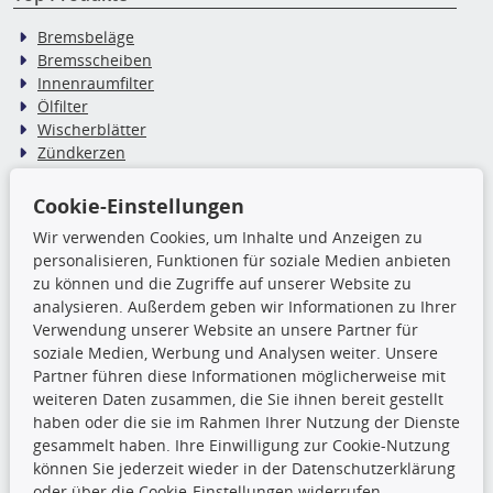
Bremsbeläge
Bremsscheiben
Innenraumfilter
Ölfilter
Wischerblätter
Zündkerzen
Cookie-Einstellungen
TecDoc Inside
Wir verwenden Cookies, um Inhalte und Anzeigen zu
Die hier angezeigten Daten,
personalisieren, Funktionen für soziale Medien anbieten
insbesondere die gesamte Datenbank,
zu können und die Zugriffe auf unserer Website zu
dürfen nicht kopiert werden. Es ist zu
analysieren. Außerdem geben wir Informationen zu Ihrer
unterlassen, die Daten oder die gesamte Datenbank ohne
Verwendung unserer Website an unsere Partner für
vorherige Zustimmung TecDocs zu vervielfältigen, zu
soziale Medien, Werbung und Analysen weiter. Unsere
verbreiten und/oder diese Handlungen durch Dritte ausführen
Partner führen diese Informationen möglicherweise mit
zu lassen. Ein Zuwiderhandeln stellt eine
weiteren Daten zusammen, die Sie ihnen bereit gestellt
Urheberrechtsverletzung dar und wird verfolgt.
haben oder die sie im Rahmen Ihrer Nutzung der Dienste
gesammelt haben. Ihre Einwilligung zur Cookie-Nutzung
können Sie jederzeit wieder in der Datenschutzerklärung
Ronny’s Newsletter
oder über die Cookie-Einstellungen widerrufen.