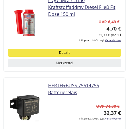
LIQUI MOLY 5130
Kraftstoffadditiv Diesel Fließ Fit
Dose 150 ml
UVP 6,49 €
4,70 €
31,33 € pro 1 l
inkl. gesetzl. MwSt., zzgl.
Versandkosten
Details
Merkzettel
HERTH+BUSS 75614756
Batterierelais
UVP 74,30 €
32,37 €
inkl. gesetzl. MwSt., zzgl.
Versandkosten