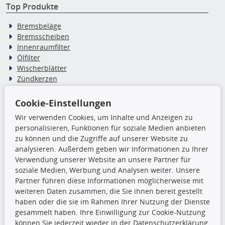
Top Produkte
Bremsbeläge
Bremsscheiben
Innenraumfilter
Ölfilter
Wischerblätter
Zündkerzen
Cookie-Einstellungen
TecDoc Inside
Wir verwenden Cookies, um Inhalte und Anzeigen zu
Die hier angezeigten Daten,
personalisieren, Funktionen für soziale Medien anbieten
insbesondere die gesamte Datenbank,
zu können und die Zugriffe auf unserer Website zu
dürfen nicht kopiert werden. Es ist zu
analysieren. Außerdem geben wir Informationen zu Ihrer
unterlassen, die Daten oder die gesamte Datenbank ohne
Verwendung unserer Website an unsere Partner für
vorherige Zustimmung TecDocs zu vervielfältigen, zu
soziale Medien, Werbung und Analysen weiter. Unsere
verbreiten und/oder diese Handlungen durch Dritte ausführen
Partner führen diese Informationen möglicherweise mit
zu lassen. Ein Zuwiderhandeln stellt eine
weiteren Daten zusammen, die Sie ihnen bereit gestellt
Urheberrechtsverletzung dar und wird verfolgt.
haben oder die sie im Rahmen Ihrer Nutzung der Dienste
gesammelt haben. Ihre Einwilligung zur Cookie-Nutzung
können Sie jederzeit wieder in der Datenschutzerklärung