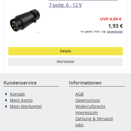
7-polig, 6 - 12 V
UVP 4,09 €
1,93 €
inkl. gesetzl. MwSt., zzgl.
Versandkosten
Details
Merkzettel
Kundenservice
Informationen
Kontakt
AGB
Mein Konto
Datenschutz
Mein Merkzettel
Widerrufsrecht
Impressum
Zahlung & Versand
Jobs