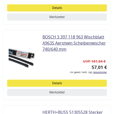
Details
Merkzettel
BOSCH 3 397 118 963 Wischblatt
A963S Aerotwin Scheibenwischer
740/640 mm
UVP 161,84 €
57,01 €
inkl. gesetzl. MwSt., zzgl.
Versandkosten
Details
Merkzettel
HERTH+BUSS 51305528 Stecker