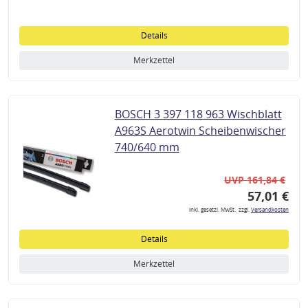
Details
Merkzettel
BOSCH 3 397 118 963 Wischblatt
A963S Aerotwin Scheibenwischer
740/640 mm
UVP 161,84 €
57,01 €
inkl. gesetzl. MwSt., zzgl.
Versandkosten
Details
Merkzettel