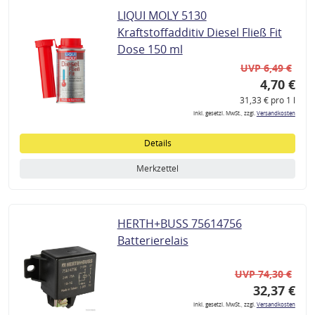
LIQUI MOLY 5130
Kraftstoffadditiv Diesel Fließ Fit
Dose 150 ml
UVP 6,49 €
4,70 €
31,33 € pro 1 l
inkl. gesetzl. MwSt., zzgl.
Versandkosten
Details
Merkzettel
HERTH+BUSS 75614756
Batterierelais
UVP 74,30 €
32,37 €
inkl. gesetzl. MwSt., zzgl.
Versandkosten