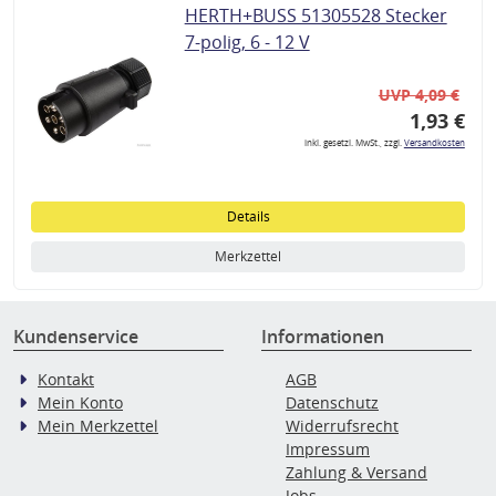
HERTH+BUSS 51305528 Stecker
7-polig, 6 - 12 V
UVP 4,09 €
1,93 €
inkl. gesetzl. MwSt., zzgl.
Versandkosten
Details
Merkzettel
Kundenservice
Informationen
Kontakt
AGB
Mein Konto
Datenschutz
Mein Merkzettel
Widerrufsrecht
Impressum
Zahlung & Versand
Jobs