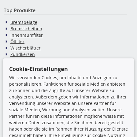
Top Produkte
Bremsbeläge
Bremsscheiben
Innenraumfilter
Ölfilter
Wischerblätter
Zündkerzen
Cookie-Einstellungen
TecDoc Inside
Wir verwenden Cookies, um Inhalte und Anzeigen zu
personalisieren, Funktionen für soziale Medien anbieten
Die hier angezeigten Daten,
zu können und die Zugriffe auf unserer Website zu
insbesondere die gesamte Datenbank,
analysieren. Außerdem geben wir Informationen zu Ihrer
dürfen nicht kopiert werden. Es ist zu
Verwendung unserer Website an unsere Partner für
unterlassen, die Daten oder die gesamte Datenbank ohne
soziale Medien, Werbung und Analysen weiter. Unsere
vorherige Zustimmung TecDocs zu vervielfältigen, zu
Partner führen diese Informationen möglicherweise mit
verbreiten und/oder diese Handlungen durch Dritte ausführen
weiteren Daten zusammen, die Sie ihnen bereit gestellt
zu lassen. Ein Zuwiderhandeln stellt eine
haben oder die sie im Rahmen Ihrer Nutzung der Dienste
Urheberrechtsverletzung dar und wird verfolgt.
gesammelt haben. Ihre Einwilligung zur Cookie-Nutzung