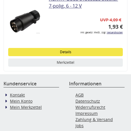
7-polig, 6 - 12 V
UVP 4,09 €
1,93 €
inkl. gesetzl. MwSt., zzgl.
Versandkosten
Details
Merkzettel
Kundenservice
Informationen
Kontakt
AGB
Mein Konto
Datenschutz
Mein Merkzettel
Widerrufsrecht
Impressum
Zahlung & Versand
Jobs