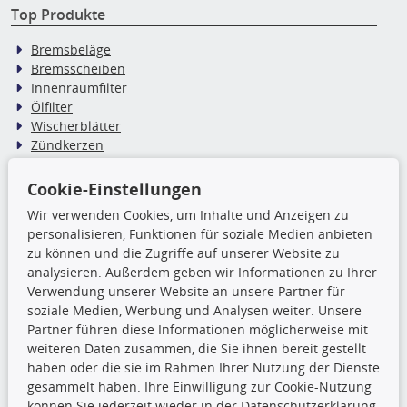
Top Produkte
Bremsbeläge
Bremsscheiben
Innenraumfilter
Ölfilter
Wischerblätter
Zündkerzen
Cookie-Einstellungen
TecDoc Inside
Wir verwenden Cookies, um Inhalte und Anzeigen zu
Die hier angezeigten Daten,
personalisieren, Funktionen für soziale Medien anbieten
insbesondere die gesamte Datenbank,
zu können und die Zugriffe auf unserer Website zu
dürfen nicht kopiert werden. Es ist zu
analysieren. Außerdem geben wir Informationen zu Ihrer
unterlassen, die Daten oder die gesamte Datenbank ohne
Verwendung unserer Website an unsere Partner für
vorherige Zustimmung TecDocs zu vervielfältigen, zu
soziale Medien, Werbung und Analysen weiter. Unsere
verbreiten und/oder diese Handlungen durch Dritte ausführen
Partner führen diese Informationen möglicherweise mit
zu lassen. Ein Zuwiderhandeln stellt eine
weiteren Daten zusammen, die Sie ihnen bereit gestellt
Urheberrechtsverletzung dar und wird verfolgt.
haben oder die sie im Rahmen Ihrer Nutzung der Dienste
gesammelt haben. Ihre Einwilligung zur Cookie-Nutzung
können Sie jederzeit wieder in der Datenschutzerklärung