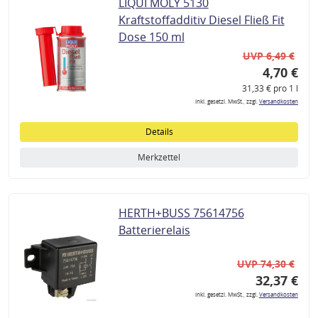
LIQUI MOLY 5130
Kraftstoffadditiv Diesel Fließ Fit
Dose 150 ml
UVP 6,49 €
4,70 €
31,33 € pro 1 l
inkl. gesetzl. MwSt., zzgl.
Versandkosten
Details
Merkzettel
HERTH+BUSS 75614756
Batterierelais
UVP 74,30 €
32,37 €
inkl. gesetzl. MwSt., zzgl.
Versandkosten