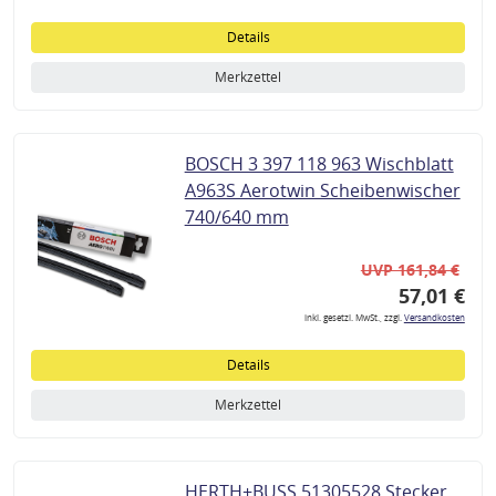
Details
Merkzettel
BOSCH 3 397 118 963 Wischblatt
A963S Aerotwin Scheibenwischer
740/640 mm
UVP 161,84 €
57,01 €
inkl. gesetzl. MwSt., zzgl.
Versandkosten
Details
Merkzettel
HERTH+BUSS 51305528 Stecker